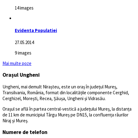
14 images
Evidenta Populatiei
27.05.2014
9 images
Mai multe poze
Orașul Ungheni
Ungheni, mai demult Nirașteu, este un oraș în județul Mureș,
Transilvania, România, format din localitățile componente Cerghid,
Cerghizel, Morești, Recea, Șăușa, Ungheni și Vidrasău.
Orașul se află în partea central-vestică a județului Mureș, la distanța
de 11 km de municipiul Târgu Mureș pe DN15, la confluența râurilor
Niraj și Mureș.
Numere de telefon