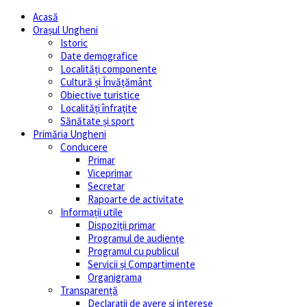
Acasă
Orașul Ungheni
Istoric
Date demografice
Localități componente
Cultură și Învăţământ
Obiective turistice
Localități înfrațite
Sănătate și sport
Primăria Ungheni
Conducere
Primar
Viceprimar
Secretar
Rapoarte de activitate
Informații utile
Dispoziții primar
Programul de audiențe
Programul cu publicul
Servicii și Compartimente
Organigrama
Transparență
Declarații de avere și interese