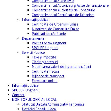
Compartimentul Stare civilă
Compartimentul Autorizații și Avize de functionare
Compartimentul Autorizații de Construire
Compartimentul Certificate de Urbanism
Informații publice
Certificate de Urbanism Emise
Autorizații de Construire Emise
Publicații de căsătorie
Departamente
Poliția Locală Ungheni
SPCLEP Ungheni
Servicii Publice
Taxe și impozite
Clădiri și terenuri
Modificarea valorii de inventar a clădirii
Certificate fiscale
Mijloace de transport
Formulare online
Informații publice
SPCLEP Ungheni
Contact
MONITORUL OFICIAL LOCAL
Statutul Unităţii Administrativ Teritoriale
Hotărâri Consiliu Local