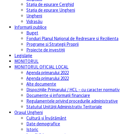
Stația de epurare Cerghid
Stația de epurare Ungheni
Ungheni
Vidrasău
Informații publice
Buget
Fonduri Planul Național de Redresare si Rezilienta
Programe si Strategii Proprii
Proiecte de investiții
Legislație
MONITORUL
MONITORUL OFICIAL LOCAL
Agenda primarului 2022
Agenda primarului 2022
Alte documente
Dispozițiile Primarului / HCL – cu caracter normativ
Documente și informații financiare
Regulamentele privind procedurile administrative
Statutul Unităţii Administrativ Teritoriale
Orașul Ungheni
Cultură și Învăţământ
Date demografice
Istoric