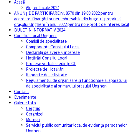
Acasă
Alegeri locale 2024
ANUNȚ DE PARTICIPARE nr. 8570 din 19.08.2022 pentru
acordare finanţărilor nerambursabile din bugetul propriu al
orașului Ungheni în anul 2022 pentru non-profit de interes local
BULETIN INFORMATIV 2024
Consiliul Local Ungheni
Comisii de specialitate
Componența Consiliului Local
Declarații de avere și interese
Hotărâri Consiliu Local
Procese verbale sedințe CL
Proiecte de Hotărâri
Rapoarte de activitate
Regulamentul de organizare și functionare al aparatului
de specialitate al primarului orasului Ungheni
Contact
Evenimente
Galerie foto
Cerghid
Cerghizel
Morești
Serviciul public comunitar local de evidenţa persoanelor
Ungheni