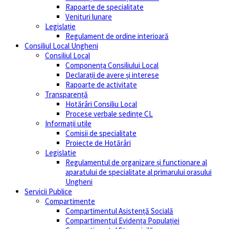
Rapoarte de specialitate
Venituri lunare
Legislație
Regulament de ordine interioară
Consiliul Local Ungheni
Consiliul Local
Componența Consiliului Local
Declarații de avere și interese
Rapoarte de activitate
Transparență
Hotărâri Consiliu Local
Procese verbale sedințe CL
Informații utile
Comisii de specialitate
Proiecte de Hotărâri
Legislatie
Regulamentul de organizare și functionare al
aparatului de specialitate al primarului orasului
Ungheni
Servicii Publice
Compartimente
Compartimentul Asistență Socială
Compartimentul Evidența Populației