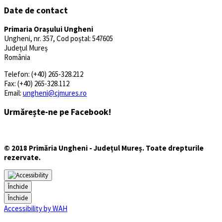
Date de contact
Primaria Orașului Ungheni
Ungheni, nr. 357, Cod poștal: 547605
Județul Mureș
România
Telefon: (+40) 265-328.212
Fax: (+40) 265-328.112
Email:
ungheni@cjmures.ro
Urmărește-ne pe Facebook!
© 2018 Primăria Ungheni - Județul Mureș. Toate drepturile
rezervate.
Închide
Închide
Accessibility by WAH