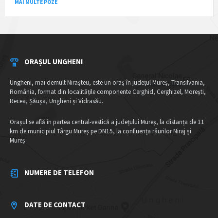
MAI MULTE POZE
ORAȘUL UNGHENI
Ungheni, mai demult Nirașteu, este un oraș în județul Mureș, Transilvania,
România, format din localitățile componente Cerghid, Cerghizel, Morești,
Recea, Șăușa, Ungheni și Vidrasău.
Orașul se află în partea central-vestică a județului Mureș, la distanța de 11
km de municipiul Târgu Mureș pe DN15, la confluența râurilor Niraj și
Mureș.
NUMERE DE TELEFON
DATE DE CONTACT