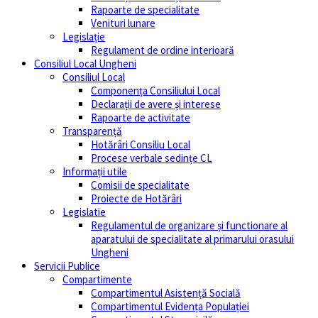
Rapoarte de specialitate
Venituri lunare
Legislație
Regulament de ordine interioară
Consiliul Local Ungheni
Consiliul Local
Componența Consiliului Local
Declarații de avere și interese
Rapoarte de activitate
Transparență
Hotărâri Consiliu Local
Procese verbale sedințe CL
Informații utile
Comisii de specialitate
Proiecte de Hotărâri
Legislatie
Regulamentul de organizare și functionare al
aparatului de specialitate al primarului orasului
Ungheni
Servicii Publice
Compartimente
Compartimentul Asistență Socială
Compartimentul Evidența Populației