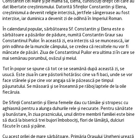
Constantin cel Mare și pe mama sa, Elena, cunoscuți drept cei care au
dat libertate creștinismului. Datorită Sfinților Constantin și Elena,
creștinismul a devenit religie interzisă, jertfele sângeroase au fost
interzise, iar duminica a devenit zi de odihnă în Imperiul Roman.
În calendarul popular, sărbătoarea Sf. Constantin și Elena este o
sărbătoare a păsărilor de pădure, numită Constantin Graur sau
Constantinul Puilor. În această zi, era interzis să se muncească, iar
prin odihna de la muncile câmpului, se credea că recoltele nu vor fi
mâncate de păsări. Ziua de Constantinul Puilor era ultima zi în care se
mai semănau porumbul, ovăzul şi meiul.
Tot în popor se spune că tot ce se seamănă după această zi, se
usucă. Este ziua în care păstorii hotărăsc cine va fi baci, unde se vor
face stânele şi pe cine vor angaja să le păzească pe timpul
păşunatului. Se măsoară şi se înseamnă pe răboj laptele de la oile
fiecăruia.
De Sfinții Constantin și Elena femeile dau cu tămâie și stropesc cu
aghiasmă pentru a alunga duhurile rele și necurate. Pentru sănătate
și bunăstare, în ziua praznicului, unul dintre membrii familiei este bine
să ducă la biserică trei bujori îmbobociți, flori de lămâiță, dulciuri
făcute în casă și pâine.
Cu acest prilej de mare sărbătoare, Primăria Orașului Ungheni urează