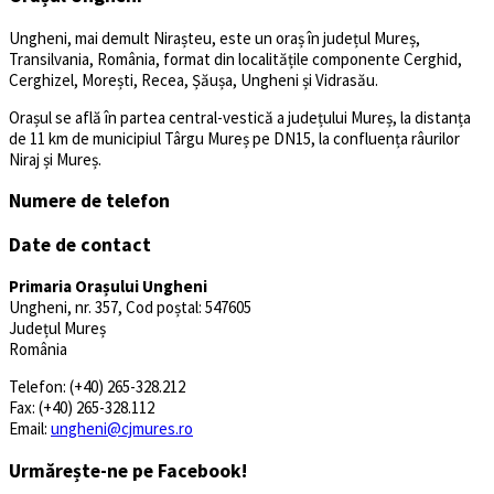
Ungheni, mai demult Nirașteu, este un oraș în județul Mureș,
Transilvania, România, format din localitățile componente Cerghid,
Cerghizel, Morești, Recea, Șăușa, Ungheni și Vidrasău.
Orașul se află în partea central-vestică a județului Mureș, la distanța
de 11 km de municipiul Târgu Mureș pe DN15, la confluența râurilor
Niraj și Mureș.
Numere de telefon
Date de contact
Primaria Orașului Ungheni
Ungheni, nr. 357, Cod poștal: 547605
Județul Mureș
România
Telefon: (+40) 265-328.212
Fax: (+40) 265-328.112
Email:
ungheni@cjmures.ro
Urmărește-ne pe Facebook!