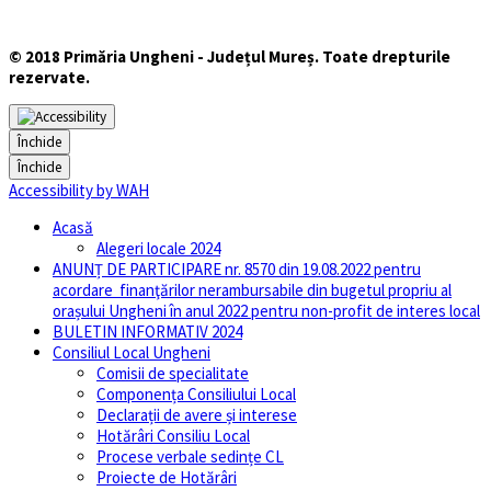
© 2018 Primăria Ungheni - Județul Mureș. Toate drepturile
rezervate.
Închide
Închide
Accessibility by WAH
Acasă
Alegeri locale 2024
ANUNȚ DE PARTICIPARE nr. 8570 din 19.08.2022 pentru
acordare finanţărilor nerambursabile din bugetul propriu al
orașului Ungheni în anul 2022 pentru non-profit de interes local
BULETIN INFORMATIV 2024
Consiliul Local Ungheni
Comisii de specialitate
Componența Consiliului Local
Declarații de avere și interese
Hotărâri Consiliu Local
Procese verbale sedințe CL
Proiecte de Hotărâri