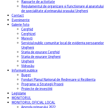
Rapoarte de activitate
Regulamentul de organizare și functionare al aparatului
de specialitate al primarului orasului Ungheni
Contact
Evenimente
Galerie foto
Cerghid
Cerghizel
Morești
Serviciul public comunitar local de evidenţa persoanelor
Ungheni
Stația de epurare Cerghid
Stația de epurare Ungheni
Ungheni
Vidrasău
Informații publice
Buget
Fonduri Planul Național de Redresare si Rezilienta
Programe si Strategii Proprii
Proiecte de investiții
Legislație
MONITORUL
MONITORUL OFICIAL LOCAL
Agenda primarului 2022