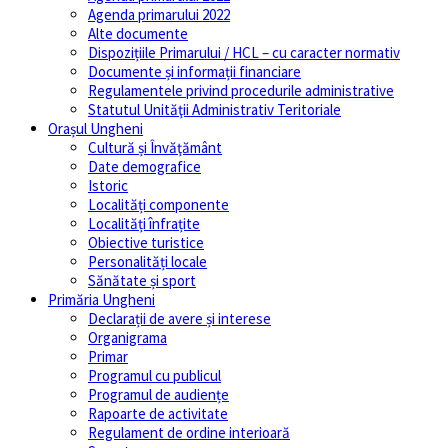
Agenda primarului 2022
Alte documente
Dispozițiile Primarului / HCL – cu caracter normativ
Documente și informații financiare
Regulamentele privind procedurile administrative
Statutul Unităţii Administrativ Teritoriale
Orașul Ungheni
Cultură și Învăţământ
Date demografice
Istoric
Localități componente
Localități înfrațite
Obiective turistice
Personalități locale
Sănătate și sport
Primăria Ungheni
Declarații de avere și interese
Organigrama
Primar
Programul cu publicul
Programul de audiențe
Rapoarte de activitate
Regulament de ordine interioară