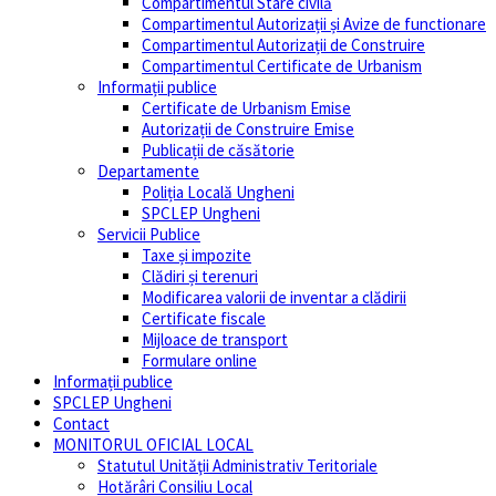
Compartimentul Stare civilă
Compartimentul Autorizații și Avize de functionare
Compartimentul Autorizații de Construire
Compartimentul Certificate de Urbanism
Informații publice
Certificate de Urbanism Emise
Autorizații de Construire Emise
Publicații de căsătorie
Departamente
Poliția Locală Ungheni
SPCLEP Ungheni
Servicii Publice
Taxe și impozite
Clădiri și terenuri
Modificarea valorii de inventar a clădirii
Certificate fiscale
Mijloace de transport
Formulare online
Informații publice
SPCLEP Ungheni
Contact
MONITORUL OFICIAL LOCAL
Statutul Unităţii Administrativ Teritoriale
Hotărâri Consiliu Local