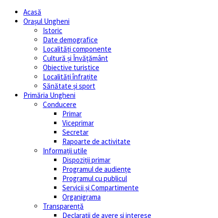
Acasă
Orașul Ungheni
Istoric
Date demografice
Localități componente
Cultură și Învăţământ
Obiective turistice
Localități înfrațite
Sănătate și sport
Primăria Ungheni
Conducere
Primar
Viceprimar
Secretar
Rapoarte de activitate
Informații utile
Dispoziții primar
Programul de audiențe
Programul cu publicul
Servicii și Compartimente
Organigrama
Transparență
Declarații de avere și interese