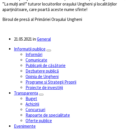
”La mulți ani!” tuturor locuitorilor orașului Ungheni și localităților
aparținătoare, care poartă aceste nume sfinte!
Biroul de presă al Primăriei Orașului Ungheni
21.05.2021
in
General
Informatii publice
Informări
Comunicate
Publicații de căsătorie
Dezbatere publică
Opinia de Ungheni
Programe si Strategii Proprii
Proiecte de investiții
Transparența
Buget
Achiziții
Concursuri
Rapoarte de specialitate
Oferte publice
Evenimente