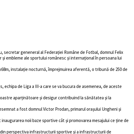
scu, secretar geneneral al Federației Române de Fotbal, domnul Felix
și embleme ale sportului românesc și internațional în persoana lui
5mx68m, instalație nocturnă, împrejmuirea aferentă, o tribună de 250 de
les, echipa de Liga a III-a care se va bucura de asemenea, de aceste
noastre aparținătoare și desigur contribuind la sănătatea și la
esemnat a fost domnul Victor Prodan, primarul orașului Ungheni și
t inaugurarea noii baze sportive cât și promovarea mesajului ce ține de
n perspectiva infrastructurii sportive și a infrastructurii de