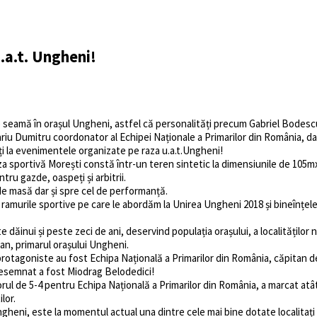
.a.t. Ungheni!
i de seamă în orașul Ungheni, astfel că personalități precum Gabriel Bode
u Dumitru coordonator al Echipei Naționale a Primarilor din România, dar 
i la evenimentele organizate pe raza u.a.t.Ungheni!
a Baza sportivă Morești constă într-un teren sintetic la dimensiunile de 10
tru gazde, oaspeți și arbitrii.
e masă dar și spre cel de performanță.
și ramurile sportive pe care le abordăm la Unirea Ungheni 2018 și bineînțe
dăinui și peste zeci de ani, deservind populația orașului, a localităților 
odan, primarul orașului Ungheni.
otagoniste au fost Echipa Națională a Primarilor din România, căpitan d
desemnat a fost Miodrag Belodedici!
orul de 5-4 pentru Echipa Națională a Primarilor din România, a marcat atâ
lor.
eni, este la momentul actual una dintre cele mai bine dotate localitați di