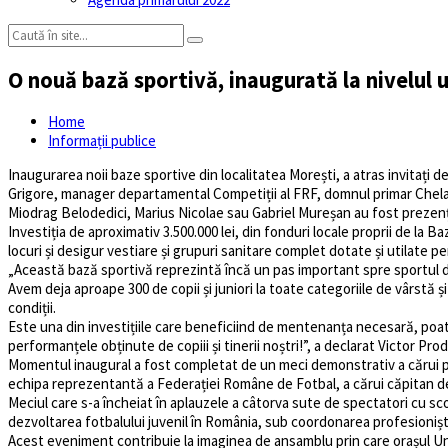
O nouă bază sportivă, inaugurată la nivelul u
Home
Informații publice
Inaugurarea noii baze sportive din localitatea Morești, a atras invitaț
Grigore, manager departamental Competiții al FRF, domnul primar Chelari
Miodrag Belodedici, Marius Nicolae sau Gabriel Mureșan au fost prezenț
Investiția de aproximativ 3.500.000 lei, din fonduri locale proprii de l
locuri și desigur vestiare și grupuri sanitare complet dotate și utilate pen
„Această bază sportivă reprezintă încă un pas important spre sportul d
Avem deja aproape 300 de copii și juniori la toate categoriile de vârstă 
condiții.
Este una din investițiile care beneficiind de mentenanța necesară, poate 
performanțele obținute de copiii și tinerii noștri!”, a declarat Victor Pr
Momentul inaugural a fost completat de un meci demonstrativ a cărui pr
echipa reprezentantă a Federației Române de Fotbal, a cărui căpitan 
Meciul care s-a încheiat în aplauzele a câtorva sute de spectatori cu sc
dezvoltarea fotbalului juvenil în România, sub coordonarea profesioniști
Acest eveniment contribuie la imaginea de ansamblu prin care orașul Ungh