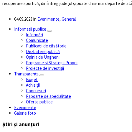
recuperare sportivă, din întreg județul și poate chiar mai departe de atâ
04.09.2023
in
Evenimente
,
General
Informatii publice
Informări
Comunicate
Publicații de căsătorie
Dezbatere publică
Opinia de Ungheni
Programe si Strategii Proprii
Proiecte de investiții
Transparența
Buget
Achiziții
Concursuri
Rapoarte de specialitate
Oferte publice
Evenimente
Galerie foto
Știri și anunțuri