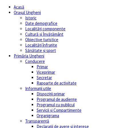
Acasă
Orașul Ungheni
Istoric
Date demografice
Localități componente
Cultură și Învăţământ
Obiective turistice
Localități înfrațite
Sănătate și sport
Primăria Ungheni
Conducere
Primar
Viceprimar
Secretar
Rapoarte de activitate
Informații utile
Dispoziții primar
Programul de audiențe
Programul cu publicul
Servicii și Compartimente
Organigrama
Transparență
Declarații de avere și interese