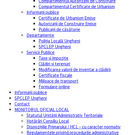
Compartimentul Autorizații de Construire
Compartimentul Certificate de Urbanism
Informații publice
Certificate de Urbanism Emise
Autorizații de Construire Emise
Publicații de căsătorie
Departamente
Poliția Locală Ungheni
SPCLEP Ungheni
Servicii Publice
Taxe și impozite
Clădiri și terenuri
Modificarea valorii de inventar a clădirii
Certificate fiscale
Mijloace de transport
Formulare online
Informații publice
SPCLEP Ungheni
Contact
MONITORUL OFICIAL LOCAL
Statutul Unităţii Administrativ Teritoriale
Hotărâri Consiliu Local
Dispozițiile Primarului / HCL – cu caracter normativ
Regulamentele privind procedurile administrative