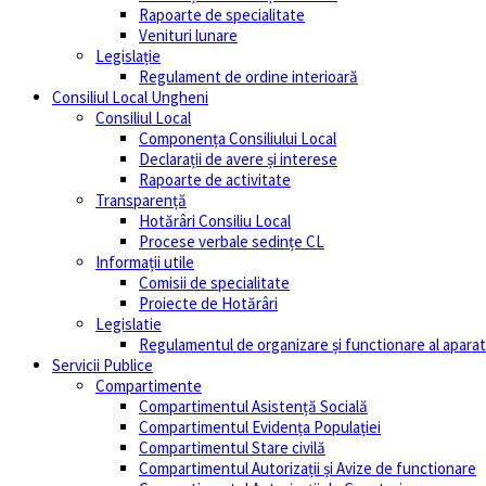
Rapoarte de specialitate
Venituri lunare
Legislație
Regulament de ordine interioară
Consiliul Local Ungheni
Consiliul Local
Componența Consiliului Local
Declarații de avere și interese
Rapoarte de activitate
Transparență
Hotărâri Consiliu Local
Procese verbale sedințe CL
Informații utile
Comisii de specialitate
Proiecte de Hotărâri
Legislatie
Regulamentul de organizare și functionare al aparatu
Servicii Publice
Compartimente
Compartimentul Asistență Socială
Compartimentul Evidența Populației
Compartimentul Stare civilă
Compartimentul Autorizații și Avize de functionare