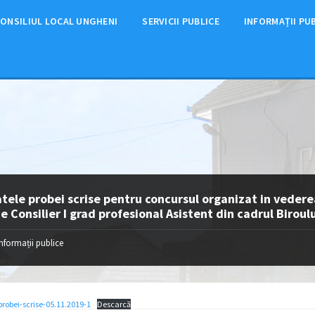
ONSILIUL LOCAL UNGHENI
SERVICII PUBLICE
INFORMAȚII PU
tele probei scrise pentru concursul organizat in vedere
e Consilier I grad profesional Asistent din cadrul Biroul
Informații publice
probei-scrise-05.11.2019-1
Descarcă