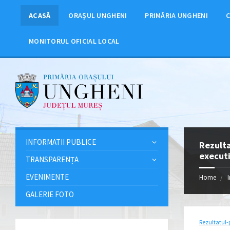
ACASĂ
ORAȘUL UNGHENI
PRIMĂRIA UNGHENI
C
MONITORUL OFICIAL LOCAL
INFORMATII PUBLICE
Rezulta
executi
TRANSPARENȚA
EVENIMENTE
Home
GALERIE FOTO
Rezultatul-