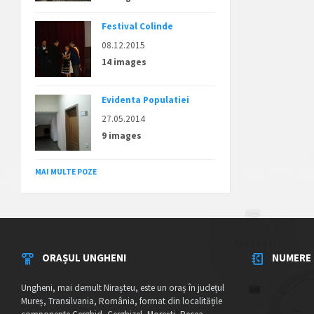
Festival Colinde
08.12.2015
14 images
Evidenta Populatiei
27.05.2014
9 images
MAI MULTE POZE
ORAȘUL UNGHENI
NUMERE 
Ungheni, mai demult Nirașteu, este un oraș în județul
Mureș, Transilvania, România, format din localitățile