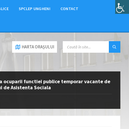
BLICE
SPCLEP UNGHENI
CONTACT
HARTA ORAȘULUI
a ocuparii functiei publice temporar vacante de
ui de Asistenta Sociala