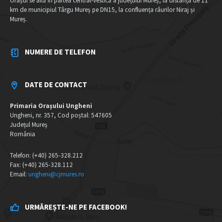
Orașul se află în partea central-vestică a județului Mureș, la distanța de 11
km de municipiul Târgu Mureș pe DN15, la confluența râurilor Niraj și
Mureș.
NUMERE DE TELEFON
DATE DE CONTACT
Primaria Orașului Ungheni
Ungheni, nr. 357, Cod poștal: 547605
Județul Mureș
România
Telefon: (+40) 265-328.212
Fax: (+40) 265-328.112
Email:
ungheni@cjmures.ro
URMĂREȘTE-NE PE FACEBOOK!