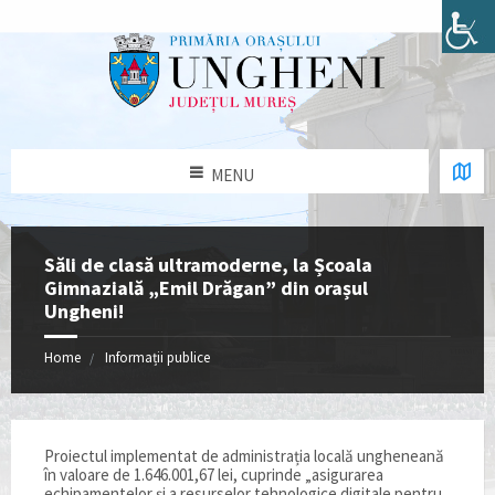
MENU
Săli de clasă ultramoderne, la Școala
Gimnazială „Emil Drăgan” din orașul
Ungheni!
Home
Informații publice
Proiectul implementat de administrația locală ungheneană
în valoare de 1.646.001,67 lei, cuprinde „asigurarea
echipamentelor și a resurselor tehnologice digitale pentru