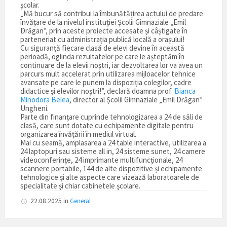
școlar.
„Mă bucur să contribui la îmbunătățirea actului de predare-
învățare de la nivelul instituției Școlii Gimnaziale „Emil
Drăgan”, prin aceste proiecte accesate și câștigate în
parteneriat cu administrația publică locală a orașului!
Cu siguranță fiecare clasă de elevi devine în această
perioadă, oglinda rezultatelor pe care le așteptăm în
continuare de la elevii noștri, iar dezvoltarea lor va avea un
parcurs mult accelerat prin utilizarea mijloacelor tehnice
avansate pe care le punem la dispoziția colegilor, cadre
didactice și elevilor noștri!”, declară doamna prof.
Bianca
Minodora Belea
, director al Școlii Gimnaziale „Emil Drăgan”
Ungheni.
Parte din finanțare cuprinde tehnologizarea a 24 de săli de
clasă, care sunt dotate cu echipamente digitale pentru
organizarea învățării în mediul virtual.
Mai cu seamă, amplasarea a 24 table interactive, utilizarea a
24 laptopuri sau sisteme all in, 24 sisteme sunet, 24 camere
videoconferințe, 24 imprimante multifuncționale, 24
scannere portabile, 144 de alte dispozitive și echipamente
tehnologice și alte aspecte care vizează laboratoarele de
specialitate și chiar cabinetele școlare.
22.08.2025
in
General