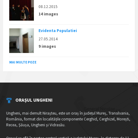
08.12.2015
14 images
Evidenta Populatiei
27.05.2014
9 images
MAI MULTE POZE
ORAȘUL UNGHENI
Ungheni, mai demult Nirașteu, este un oraș în județul Mureș, Transilvania,
România, format din localitățile componente Cerghid, Cerghizel, Morești,
Recea, Șăușa, Ungheni și Vidrasău.