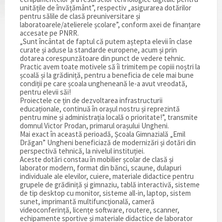
unitățile de învățământ”, respectiv „asigurarea dotărilor
pentru sălile de clasă preuniversitare și
laboratoarele/atelierele școlare”, conform axei de finanțare
accesate pe PNRR.
„Sunt încântat de faptul că putem aștepta elevii în clase
curate și aduse la standarde europene, acum și prin
dotarea corespunzătoare din punct de vedere tehnic.
Practic avem toate motivele să îi trimitem pe copiii noștri la
școală și la grădiniță, pentru a beneficia de cele mai bune
condiții pe care școala ungheneană le-a avut vreodată,
pentru elevii săi!
Proiectele ce țin de dezvoltarea infrastructurii
educaționale, continuă în orașul nostru și reprezintă
pentru mine și administrația locală o prioritate!”, transmite
domnul Victor Prodan, primarul orașului Ungheni.
Mai exact în această perioadă, Școala Gimnazială „Emil
Drăgan” Ungheni beneficiază de modernizări și dotări din
perspectivă tehnică, la nivelul instituției.
Aceste dotări constau în mobilier școlar de clasă și
laborator modern, format din bănci, scaune, dulapuri
individuale ale elevilor, cuiere, materiale didactice pentru
grupele de grădiniță și gimnaziu, tablă interactivă, sisteme
de tip desktop cu monitor, sisteme all-in, laptop, sistem
sunet, imprimantă multifuncțională, cameră
videoconferință, licențe software, routere, scanner,
echipamente sportive și materiale didactice de laborator