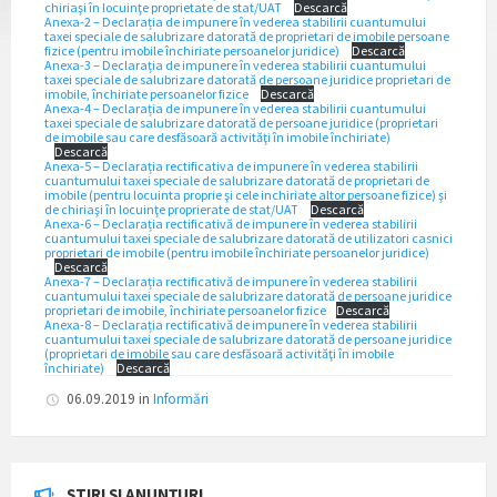
chiriaşi în locuinţe proprietate de stat/UAT
Descarcă
Anexa-2 – Declarația de impunere în vederea stabilirii cuantumului
taxei speciale de salubrizare datorată de proprietari de imobile persoane
fizice (pentru imobile închiriate persoanelor juridice)
Descarcă
Anexa-3 – Declarația de impunere în vederea stabilirii cuantumului
taxei speciale de salubrizare datorată de persoane juridice proprietari de
imobile, închiriate persoanelor fizice
Descarcă
Anexa-4 – Declarația de impunere în vederea stabilirii cuantumului
taxei speciale de salubrizare datorată de persoane juridice (proprietari
de imobile sau care desfăsoară activităţi în imobile închiriate)
Descarcă
Anexa-5 – Declarația rectificativa de impunere în vederea stabilirii
cuantumului taxei speciale de salubrizare datorată de proprietari de
imobile (pentru locuinta proprie şi cele inchiriate altor persoane fizice) şi
de chiriaşi în locuinţe proprierate de stat/UAT
Descarcă
Anexa-6 – Declarația rectificativă de impunere în vederea stabilirii
cuantumului taxei speciale de salubrizare datorată de utilizatori casnici
proprietari de imobile (pentru imobile închiriate persoanelor juridice)
Descarcă
Anexa-7 – Declarația rectificativă de impunere în vederea stabilirii
cuantumului taxei speciale de salubrizare datorată de persoane juridice
proprietari de imobile, închiriate persoanelor fizice
Descarcă
Anexa-8 – Declarația rectificativă de impunere în vederea stabilirii
cuantumului taxei speciale de salubrizare datorată de persoane juridice
(proprietari de imobile sau care desfăsoară activităţi în imobile
închiriate)
Descarcă
06.09.2019
in
Informări
ȘTIRI ȘI ANUNȚURI