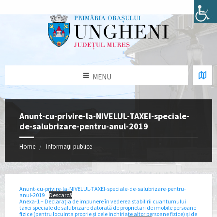
MENU
Anunt-cu-privire-la-NIVELUL-TAXEI-speciale-
de-salubrizare-pentru-anul-2019
Home
Informații publice
Anunt-cu-privire-la-NIVELUL-TAXEI-speciale-de-salubrizare-pentru-
anul-2019
Descarcă
Anexa-1 – Declarația de impunere în vederea stabilirii cuantumului
taxei speciale de salubrizare datorată de proprietari de imobile persoane
fizice (pentru locuinta proprie şi cele inchiriate altor persoane fizice) şi de