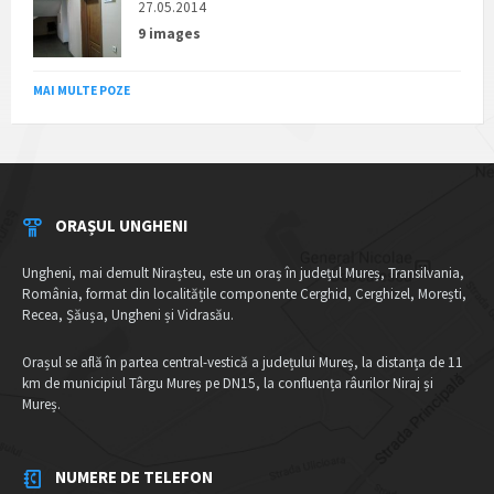
27.05.2014
9 images
MAI MULTE POZE
ORAȘUL UNGHENI
Ungheni, mai demult Nirașteu, este un oraș în județul Mureș, Transilvania,
România, format din localitățile componente Cerghid, Cerghizel, Morești,
Recea, Șăușa, Ungheni și Vidrasău.
Orașul se află în partea central-vestică a județului Mureș, la distanța de 11
km de municipiul Târgu Mureș pe DN15, la confluența râurilor Niraj și
Mureș.
NUMERE DE TELEFON