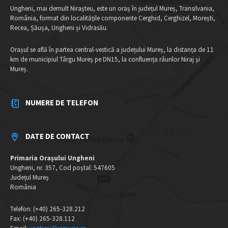
Ungheni, mai demult Nirașteu, este un oraș în județul Mureș, Transilvania,
România, format din localitățile componente Cerghid, Cerghizel, Morești,
Recea, Șăușa, Ungheni și Vidrasău.
Orașul se află în partea central-vestică a județului Mureș, la distanța de 11
km de municipiul Târgu Mureș pe DN15, la confluența râurilor Niraj și
Mureș.
NUMERE DE TELEFON
DATE DE CONTACT
Primaria Orașului Ungheni
Ungheni, nr. 357, Cod poștal: 547605
Județul Mureș
România
Telefon: (+40) 265-328.212
Fax: (+40) 265-328.112