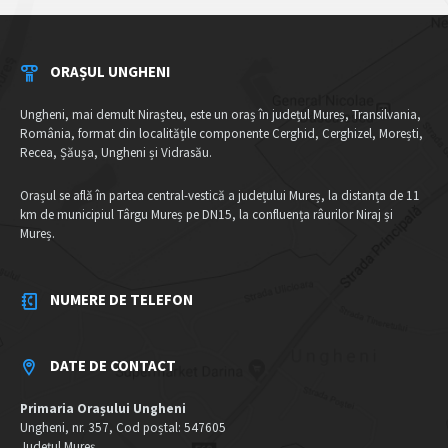
ORAȘUL UNGHENI
Ungheni, mai demult Nirașteu, este un oraș în județul Mureș, Transilvania,
România, format din localitățile componente Cerghid, Cerghizel, Morești,
Recea, Șăușa, Ungheni și Vidrasău.
Orașul se află în partea central-vestică a județului Mureș, la distanța de 11
km de municipiul Târgu Mureș pe DN15, la confluența râurilor Niraj și
Mureș.
NUMERE DE TELEFON
DATE DE CONTACT
Primaria Orașului Ungheni
Ungheni, nr. 357, Cod poștal: 547605
Județul Mureș