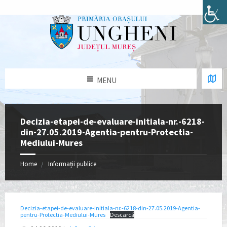
MENU
Decizia-etapei-de-evaluare-initiala-nr.-6218-
din-27.05.2019-Agentia-pentru-Protectia-
Mediului-Mures
Home
Informații publice
Decizia-etapei-de-evaluare-initiala-nr.-6218-din-27.05.2019-Agentia-
pentru-Protectia-Mediului-Mures
Descarcă