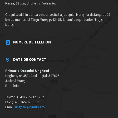
Recea, Șăușa, Ungheni și Vidrasău.
Orașul se află în partea central-vestică a județului Mureș, la distanța de 11
km de municipiul Târgu Mureș pe DN15, la confluența râurilor Niraj și
Mureș.
NUMERE DE TELEFON
DATE DE CONTACT
Primaria Orașului Ungheni
Ungheni, nr. 357, Cod poștal: 547605
Județul Mureș
România
Telefon: (+40) 265-328.212
Fax: (+40) 265-328.112
Email:
ungheni@cjmures.ro