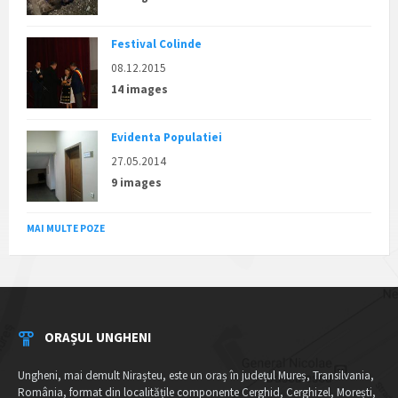
Festival Colinde
08.12.2015
14 images
Evidenta Populatiei
27.05.2014
9 images
MAI MULTE POZE
ORAȘUL UNGHENI
Ungheni, mai demult Nirașteu, este un oraș în județul Mureș, Transilvania,
România, format din localitățile componente Cerghid, Cerghizel, Morești,