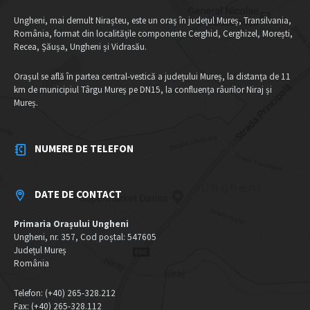
Ungheni, mai demult Nirașteu, este un oraș în județul Mureș, Transilvania,
România, format din localitățile componente Cerghid, Cerghizel, Morești,
Recea, Șăușa, Ungheni și Vidrasău.
Orașul se află în partea central-vestică a județului Mureș, la distanța de 11
km de municipiul Târgu Mureș pe DN15, la confluența râurilor Niraj și
Mureș.
NUMERE DE TELEFON
DATE DE CONTACT
Primaria Orașului Ungheni
Ungheni, nr. 357, Cod poștal: 547605
Județul Mureș
România
Telefon: (+40) 265-328.212
Fax: (+40) 265-328.112