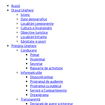
Acasă
Orașul Ungheni
Istoric
Date demografice
Localități componente
Cultură și Învăţământ
Obiective turistice
Localități înfrațite
Sănătate și sport
Primăria Ungheni
Conducere
Primar
Viceprimar
Secretar
Rapoarte de activitate
Informații utile
Dispoziții primar
Programul de audiențe
Programul cu publicul
Servicii și Compartimente
Organigrama
Transparență
Declarații de avere și interese