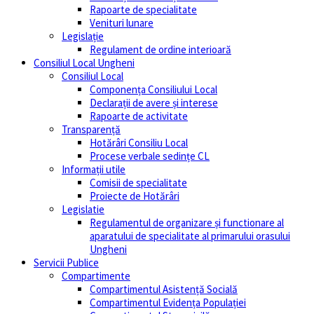
Rapoarte de specialitate
Venituri lunare
Legislație
Regulament de ordine interioară
Consiliul Local Ungheni
Consiliul Local
Componența Consiliului Local
Declarații de avere și interese
Rapoarte de activitate
Transparență
Hotărâri Consiliu Local
Procese verbale sedințe CL
Informații utile
Comisii de specialitate
Proiecte de Hotărâri
Legislatie
Regulamentul de organizare și functionare al
aparatului de specialitate al primarului orasului
Ungheni
Servicii Publice
Compartimente
Compartimentul Asistență Socială
Compartimentul Evidența Populației