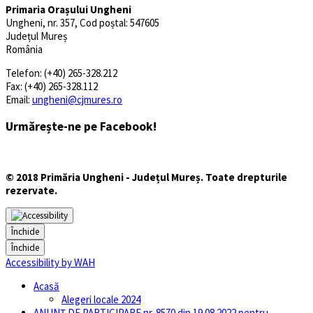
Primaria Orașului Ungheni
Ungheni, nr. 357, Cod poștal: 547605
Județul Mureș
România
Telefon: (+40) 265-328.212
Fax: (+40) 265-328.112
Email:
ungheni@cjmures.ro
Urmărește-ne pe Facebook!
© 2018 Primăria Ungheni - Județul Mureș. Toate drepturile
rezervate.
Închide
Închide
Accessibility by WAH
Acasă
Alegeri locale 2024
ANUNȚ DE PARTICIPARE nr. 8570 din 19.08.2022 pentru