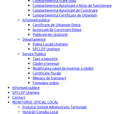
Compartimentul Stare civilă
Compartimentul Autorizații și Avize de functionare
Compartimentul Autorizații de Construire
Compartimentul Certificate de Urbanism
Informații publice
Certificate de Urbanism Emise
Autorizații de Construire Emise
Publicații de căsătorie
Departamente
Poliția Locală Ungheni
SPCLEP Ungheni
Servicii Publice
Taxe și impozite
Clădiri și terenuri
Modificarea valorii de inventar a clădirii
Certificate fiscale
Mijloace de transport
Formulare online
Informații publice
SPCLEP Ungheni
Contact
MONITORUL OFICIAL LOCAL
Statutul Unităţii Administrativ Teritoriale
Hotărâri Consiliu Local