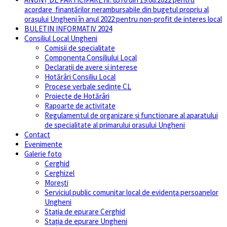
acordare finanţărilor nerambursabile din bugetul propriu al
orașului Ungheni în anul 2022 pentru non-profit de interes local
BULETIN INFORMATIV 2024
Consiliul Local Ungheni
Comisii de specialitate
Componența Consiliului Local
Declarații de avere și interese
Hotărâri Consiliu Local
Procese verbale sedințe CL
Proiecte de Hotărâri
Rapoarte de activitate
Regulamentul de organizare și functionare al aparatului
de specialitate al primarului orasului Ungheni
Contact
Evenimente
Galerie foto
Cerghid
Cerghizel
Morești
Serviciul public comunitar local de evidenţa persoanelor
Ungheni
Stația de epurare Cerghid
Stația de epurare Ungheni