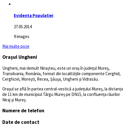
Evidenta Populatiei
27.05.2014
9 images
Mai multe poze
Orașul Ungheni
Ungheni, mai demult Nirașteu, este un oraș în județul Mureș,
Transilvania, România, format din localitățile componente Cerghid,
Cerghizel, Morești, Recea, Șăușa, Ungheni și Vidrasău.
Orașul se află în partea central-vestică a județului Mureș, la distanța
de 11 km de municipiul Târgu Mureș pe DN15, la confluența râurilor
Niraj și Mureș.
Numere de telefon
Date de contact