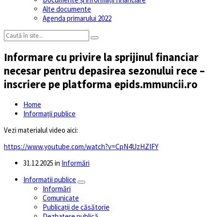
Alte documente
Agenda primarului 2022
Informare cu privire la sprijinul financiar
necesar pentru depasirea sezonului rece –
inscriere pe platforma epids.mmuncii.ro
Home
Informații publice
Vezi materialul video aici:
https://www.youtube.com/watch?v=CpN4UzHZIFY
31.12.2025
in
Informări
Informatii publice
Informări
Comunicate
Publicații de căsătorie
Dezbatere publică