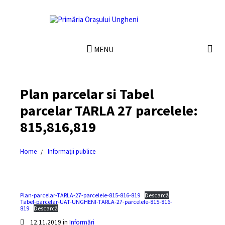
MENU
Plan parcelar si Tabel
parcelar TARLA 27 parcelele:
815,816,819
Home
Informații publice
Plan-parcelar-TARLA-27-parcelele-815-816-819
Descarcă
Tabel-parcelar-UAT-UNGHENI-TARLA-27-parcelele-815-816-
819
Descarcă
12.11.2019
in
Informări