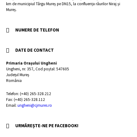
km de municipiul Târgu Mureș pe DN15, la confluența râurilor Niraj și
Mureș.
NUMERE DE TELEFON
DATE DE CONTACT
Primaria Orașului Ungheni
Ungheni, nr. 357, Cod poștal: 547605
Județul Mureș
România
Telefon: (+40) 265-328.212
Fax: (+40) 265-328.112
Email:
ungheni@cjmures.ro
URMĂREȘTE-NE PE FACEBOOK!