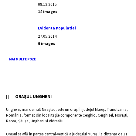
08.12.2015
14 images
Evidenta Populatiei
27.05.2014
9 images
MAI MULTE POZE
ORAȘUL UNGHENI
Ungheni, mai demult Nirașteu, este un oraș în județul Mureș, Transilvania,
România, format din localitățile componente Cerghid, Cerghizel, Morești,
Recea, Șăușa, Ungheni și Vidrasău.
Orașul se află în partea central-vestică a județului Mureș, la distanța de 11