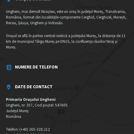
Ungheni, mai demult Nirașteu, este un oraș în județul Mureș, Transilvania,
România, format din localitățile componente Cerghid, Cerghizel, Morești,
Recea, Șăușa, Ungheni și Vidrasău.
Orașul se află în partea central-vestică a județului Mureș, la distanța de 11
km de municipiul Târgu Mureș pe DN15, la confluența râurilor Niraj și
Mureș.
NUMERE DE TELEFON
DATE DE CONTACT
Primaria Orașului Ungheni
Ungheni, nr. 357, Cod poștal: 547605
Județul Mureș
România
Telefon: (+40) 265-328.212