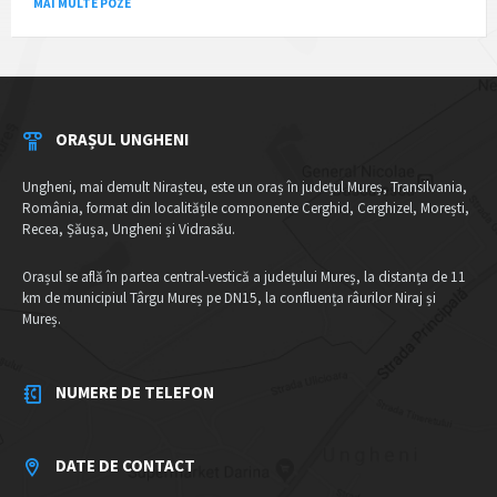
MAI MULTE POZE
ORAȘUL UNGHENI
Ungheni, mai demult Nirașteu, este un oraș în județul Mureș, Transilvania,
România, format din localitățile componente Cerghid, Cerghizel, Morești,
Recea, Șăușa, Ungheni și Vidrasău.
Orașul se află în partea central-vestică a județului Mureș, la distanța de 11
km de municipiul Târgu Mureș pe DN15, la confluența râurilor Niraj și
Mureș.
NUMERE DE TELEFON
DATE DE CONTACT