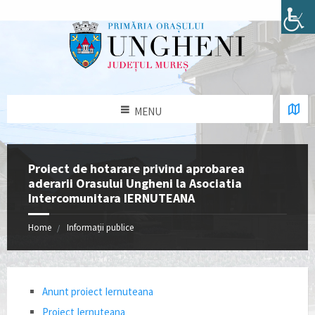
MENU
Proiect de hotarare privind aprobarea
aderarii Orasului Ungheni la Asociatia
Intercomunitara IERNUTEANA
Home
Informații publice
Anunt proiect Iernuteana
Proiect Iernuteana