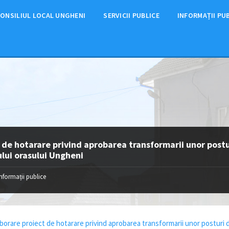
ONSILIUL LOCAL UNGHENI
SERVICII PUBLICE
INFORMAȚII PU
 de hotarare privind aprobarea transformarii unor postur
lui orasului Ungheni
Informații publice
borare proiect de hotarare privind aprobarea transformarii unor posturi din