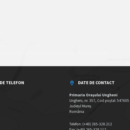
DE TELEFON
DATE DE CONTACT
Primaria Orașului Ungheni
Ungheni, nr. 357, Cod poștal: 547605
Județul Mureș
România
Telefon: (+40) 265-328.212
Fax: (+40) 265-328.112