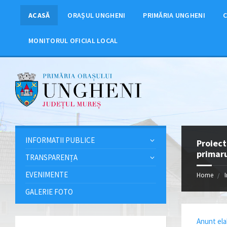
ACASĂ
ORAȘUL UNGHENI
PRIMĂRIA UNGHENI
C
MONITORUL OFICIAL LOCAL
INFORMATII PUBLICE
Proiect
primaru
TRANSPARENȚA
EVENIMENTE
Home
GALERIE FOTO
Anunt ela