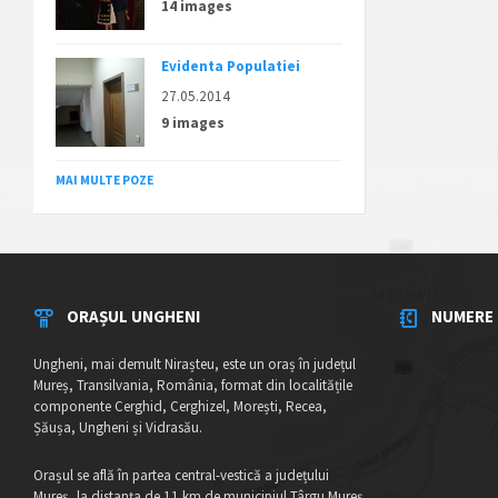
14 images
Evidenta Populatiei
27.05.2014
9 images
MAI MULTE POZE
ORAȘUL UNGHENI
NUMERE 
Ungheni, mai demult Nirașteu, este un oraș în județul
Mureș, Transilvania, România, format din localitățile
componente Cerghid, Cerghizel, Morești, Recea,
Șăușa, Ungheni și Vidrasău.
Orașul se află în partea central-vestică a județului
Mureș, la distanța de 11 km de municipiul Târgu Mureș