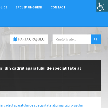
BLICE
SPCLEP UNGHENI
CONTACT
HARTA ORAȘULUI
i din cadrul aparatului de specialitate al
 cadrul aparatului de specialitate al primarului orasului