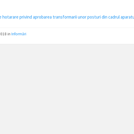
e hotarare privind aprobarea transformarii unor posturi din cadrul aparatu
2018
in
Informări