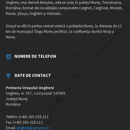
Ungheni, mai demult Nirașteu, este un oraș în județul Mureș, Transilvania,
România, format din localitățile componente Cerghid, Cerghizel, Morești,
Recea, Șăușa, Ungheni și Vidrasău.
Orașul se află în partea central-vestică a județului Mureș, la distanța de 11
km de municipiul Târgu Mureș pe DN15, la confluența râurilor Niraj și
Mureș.
NUMERE DE TELEFON
DATE DE CONTACT
Primaria Orașului Ungheni
Ungheni, nr. 357, Cod poștal: 547605
Județul Mureș
România
Telefon: (+40) 265-328.212
Fax: (+40) 265-328.112
Email:
ungheni@cjmures.ro