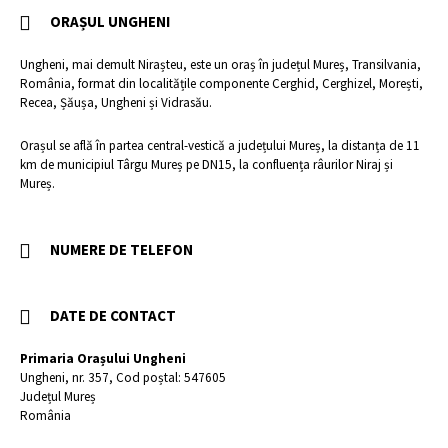
ORAȘUL UNGHENI
Ungheni, mai demult Nirașteu, este un oraș în județul Mureș, Transilvania,
România, format din localitățile componente Cerghid, Cerghizel, Morești,
Recea, Șăușa, Ungheni și Vidrasău.
Orașul se află în partea central-vestică a județului Mureș, la distanța de 11
km de municipiul Târgu Mureș pe DN15, la confluența râurilor Niraj și
Mureș.
NUMERE DE TELEFON
DATE DE CONTACT
Primaria Orașului Ungheni
Ungheni, nr. 357, Cod poștal: 547605
Județul Mureș
România