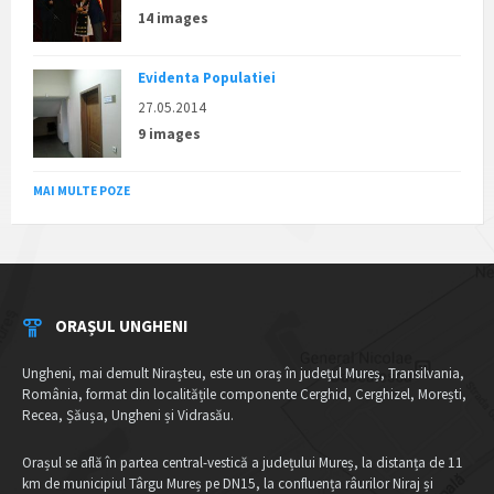
14 images
Evidenta Populatiei
27.05.2014
9 images
MAI MULTE POZE
ORAȘUL UNGHENI
Ungheni, mai demult Nirașteu, este un oraș în județul Mureș, Transilvania,
România, format din localitățile componente Cerghid, Cerghizel, Morești,
Recea, Șăușa, Ungheni și Vidrasău.
Orașul se află în partea central-vestică a județului Mureș, la distanța de 11
km de municipiul Târgu Mureș pe DN15, la confluența râurilor Niraj și