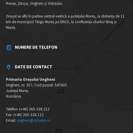
Recea, Șăușa, Ungheni și Vidrasău.
Orașul se află în partea central-vestică a județului Mureș, la distanța de 11
km de municipiul Târgu Mureș pe DN15, la confluența râurilor Niraj și
Mureș.
NUMERE DE TELEFON
DATE DE CONTACT
Primaria Orașului Ungheni
Ungheni, nr. 357, Cod poștal: 547605
Județul Mureș
România
Telefon: (+40) 265-328.212
Fax: (+40) 265-328.112
Email:
ungheni@cjmures.ro