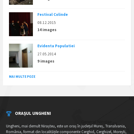
Festival Colinde
08.12.2015
14 images
Evidenta Populatiei
27.05.2014
9 images
MAI MULTE POZE
ORAȘUL UNGHENI
Ungheni, mai demult Nirașteu, este un oraș în județul Mureș, Transilvania,
România, format din localitățile componente Cerghid, Cerghizel, Morești,