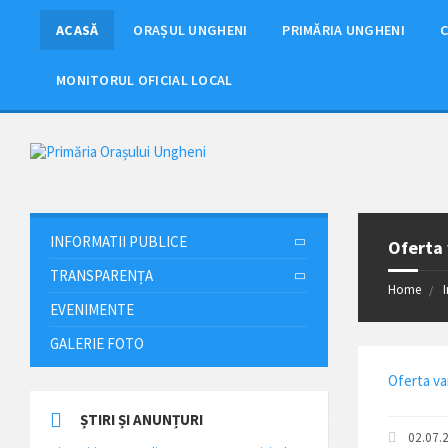
ACASĂ
ORAȘUL UNGHENI
PRIMĂRIA UNGHENI
C
MONITORUL OFICIAL LOCAL
INFORMATII PUBLICE
Oferta 
TRANSPARENȚA
Home
EVENIMENTE
GALERIE FOTO
Oferta va
ȘTIRI ȘI ANUNȚURI
02.07.