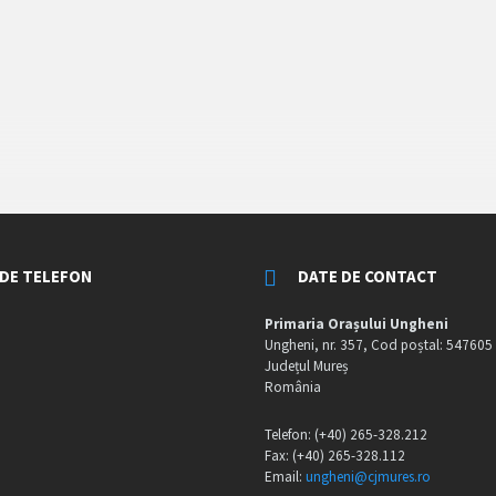
DE TELEFON
DATE DE CONTACT
Primaria Orașului Ungheni
Ungheni, nr. 357, Cod poștal: 547605
Județul Mureș
România
Telefon: (+40) 265-328.212
Fax: (+40) 265-328.112
Email:
ungheni@cjmures.ro