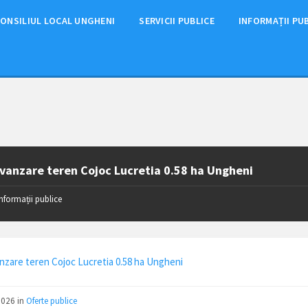
ONSILIUL LOCAL UNGHENI
SERVICII PUBLICE
INFORMAȚII PU
vanzare teren Cojoc Lucretia 0.58 ha Ungheni
Informații publice
nzare teren Cojoc Lucretia 0.58 ha Ungheni
2026
in
Oferte publice