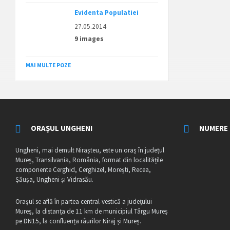
Evidenta Populatiei
27.05.2014
9 images
MAI MULTE POZE
ORAȘUL UNGHENI
NUMERE 
Ungheni, mai demult Nirașteu, este un oraș în județul
Mureș, Transilvania, România, format din localitățile
componente Cerghid, Cerghizel, Morești, Recea,
Șăușa, Ungheni și Vidrasău.
Orașul se află în partea central-vestică a județului
Mureș, la distanța de 11 km de municipiul Târgu Mureș
pe DN15, la confluența râurilor Niraj și Mureș.