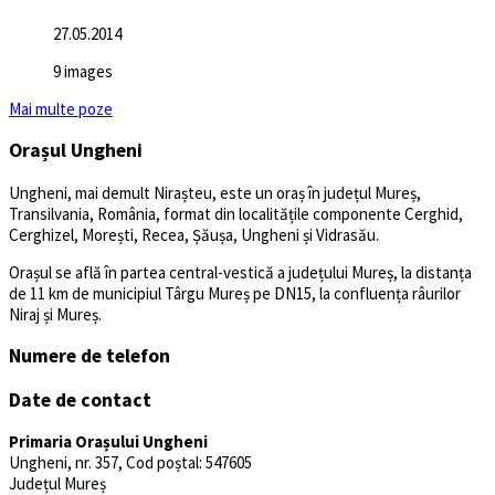
27.05.2014
9 images
Mai multe poze
Orașul Ungheni
Ungheni, mai demult Nirașteu, este un oraș în județul Mureș,
Transilvania, România, format din localitățile componente Cerghid,
Cerghizel, Morești, Recea, Șăușa, Ungheni și Vidrasău.
Orașul se află în partea central-vestică a județului Mureș, la distanța
de 11 km de municipiul Târgu Mureș pe DN15, la confluența râurilor
Niraj și Mureș.
Numere de telefon
Date de contact
Primaria Orașului Ungheni
Ungheni, nr. 357, Cod poștal: 547605
Județul Mureș