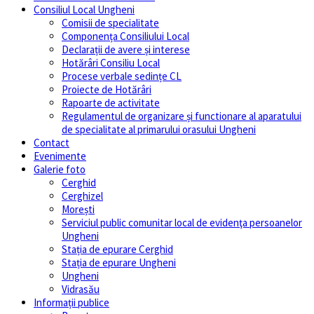
Consiliul Local Ungheni
Comisii de specialitate
Componența Consiliului Local
Declarații de avere și interese
Hotărâri Consiliu Local
Procese verbale sedințe CL
Proiecte de Hotărâri
Rapoarte de activitate
Regulamentul de organizare și functionare al aparatului
de specialitate al primarului orasului Ungheni
Contact
Evenimente
Galerie foto
Cerghid
Cerghizel
Morești
Serviciul public comunitar local de evidenţa persoanelor
Ungheni
Stația de epurare Cerghid
Stația de epurare Ungheni
Ungheni
Vidrasău
Informații publice