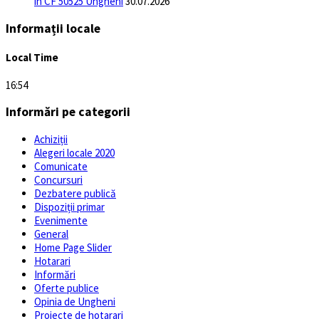
in CF 50525 Ungheni
30.07.2026
Informații locale
Local Time
16:54
Informări pe categorii
Achiziții
Alegeri locale 2020
Comunicate
Concursuri
Dezbatere publică
Dispoziții primar
Evenimente
General
Home Page Slider
Hotarari
Informări
Oferte publice
Opinia de Ungheni
Proiecte de hotarari