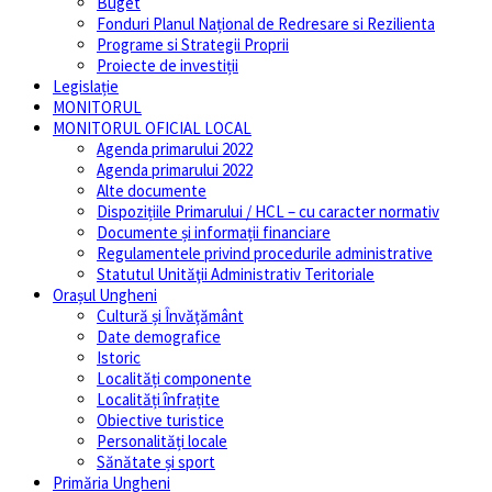
Buget
Fonduri Planul Național de Redresare si Rezilienta
Programe si Strategii Proprii
Proiecte de investiții
Legislație
MONITORUL
MONITORUL OFICIAL LOCAL
Agenda primarului 2022
Agenda primarului 2022
Alte documente
Dispozițiile Primarului / HCL – cu caracter normativ
Documente și informații financiare
Regulamentele privind procedurile administrative
Statutul Unităţii Administrativ Teritoriale
Orașul Ungheni
Cultură și Învăţământ
Date demografice
Istoric
Localități componente
Localități înfrațite
Obiective turistice
Personalități locale
Sănătate și sport
Primăria Ungheni