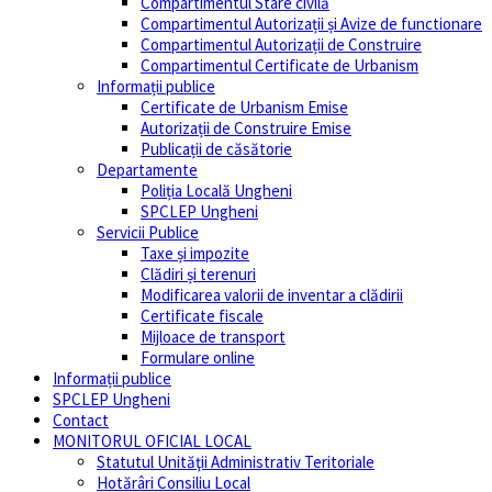
Compartimentul Stare civilă
Compartimentul Autorizații și Avize de functionare
Compartimentul Autorizații de Construire
Compartimentul Certificate de Urbanism
Informații publice
Certificate de Urbanism Emise
Autorizații de Construire Emise
Publicații de căsătorie
Departamente
Poliția Locală Ungheni
SPCLEP Ungheni
Servicii Publice
Taxe și impozite
Clădiri și terenuri
Modificarea valorii de inventar a clădirii
Certificate fiscale
Mijloace de transport
Formulare online
Informații publice
SPCLEP Ungheni
Contact
MONITORUL OFICIAL LOCAL
Statutul Unităţii Administrativ Teritoriale
Hotărâri Consiliu Local