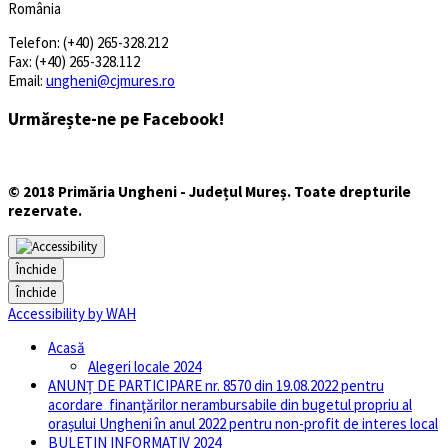
România
Telefon: (+40) 265-328.212
Fax: (+40) 265-328.112
Email:
ungheni@cjmures.ro
Urmărește-ne pe Facebook!
© 2018 Primăria Ungheni - Județul Mureș. Toate drepturile
rezervate.
Închide
Închide
Accessibility by WAH
Acasă
Alegeri locale 2024
ANUNȚ DE PARTICIPARE nr. 8570 din 19.08.2022 pentru
acordare finanţărilor nerambursabile din bugetul propriu al
orașului Ungheni în anul 2022 pentru non-profit de interes local
BULETIN INFORMATIV 2024