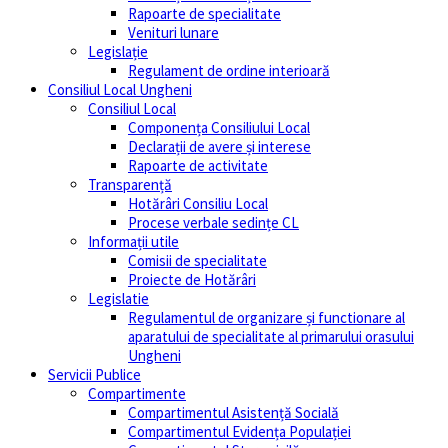
Rapoarte de specialitate
Venituri lunare
Legislație
Regulament de ordine interioară
Consiliul Local Ungheni
Consiliul Local
Componența Consiliului Local
Declarații de avere și interese
Rapoarte de activitate
Transparență
Hotărâri Consiliu Local
Procese verbale sedințe CL
Informații utile
Comisii de specialitate
Proiecte de Hotărâri
Legislatie
Regulamentul de organizare și functionare al
aparatului de specialitate al primarului orasului
Ungheni
Servicii Publice
Compartimente
Compartimentul Asistență Socială
Compartimentul Evidența Populației