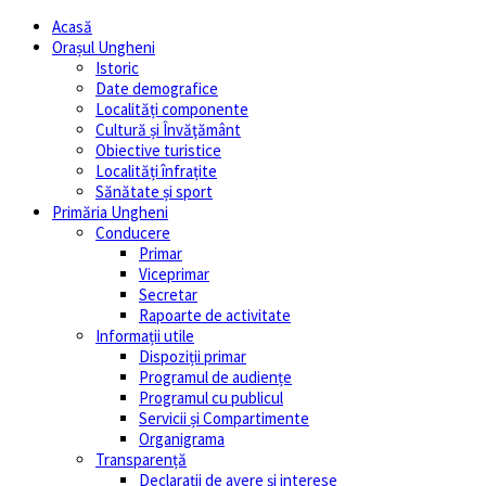
Acasă
Orașul Ungheni
Istoric
Date demografice
Localități componente
Cultură și Învăţământ
Obiective turistice
Localități înfrațite
Sănătate și sport
Primăria Ungheni
Conducere
Primar
Viceprimar
Secretar
Rapoarte de activitate
Informații utile
Dispoziții primar
Programul de audiențe
Programul cu publicul
Servicii și Compartimente
Organigrama
Transparență
Declarații de avere și interese