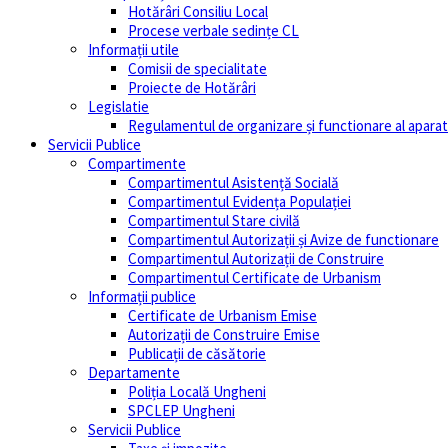
Hotărâri Consiliu Local
Procese verbale sedințe CL
Informații utile
Comisii de specialitate
Proiecte de Hotărâri
Legislatie
Regulamentul de organizare și functionare al aparatu
Servicii Publice
Compartimente
Compartimentul Asistență Socială
Compartimentul Evidența Populației
Compartimentul Stare civilă
Compartimentul Autorizații și Avize de functionare
Compartimentul Autorizații de Construire
Compartimentul Certificate de Urbanism
Informații publice
Certificate de Urbanism Emise
Autorizații de Construire Emise
Publicații de căsătorie
Departamente
Poliția Locală Ungheni
SPCLEP Ungheni
Servicii Publice