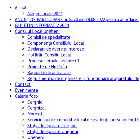
Acasă
Alegeri locale 2024
ANUNȚ DE PARTICIPARE nr. 8570 din 19.08.2022 pentru acordare fin
BULETIN INFORMATIV 2024
Consiliul Local Ungheni
Comisii de specialitate
Componența Consiliului Local
Declarații de avere și interese
Hotărâri Consiliu Local
Procese verbale sedințe CL
Proiecte de Hotărâri
Rapoarte de activitate
Regulamentul de organizare și functionare al aparatului de 
Contact
Evenimente
Galerie foto
Cerghid
Cerghizel
Morești
Serviciul public comunitar local de evidenţa persoanelor 
Stația de epurare Cerghid
Stația de epurare Ungheni
Ungheni