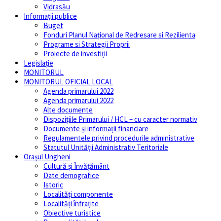
Vidrasău
Informații publice
Buget
Fonduri Planul Național de Redresare si Rezilienta
Programe si Strategii Proprii
Proiecte de investiții
Legislație
MONITORUL
MONITORUL OFICIAL LOCAL
Agenda primarului 2022
Agenda primarului 2022
Alte documente
Dispozițiile Primarului / HCL – cu caracter normativ
Documente și informații financiare
Regulamentele privind procedurile administrative
Statutul Unităţii Administrativ Teritoriale
Orașul Ungheni
Cultură și Învăţământ
Date demografice
Istoric
Localități componente
Localități înfrațite
Obiective turistice