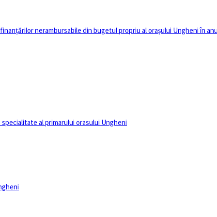
anţărilor nerambursabile din bugetul propriu al orașului Ungheni în anul
specialitate al primarului orasului Ungheni
Ungheni