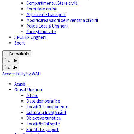
Compartimentul Stare civilă
Formulare online
Mijloace de transport
Modificarea valorii de inventar a clădirii
Poliția Locală Ungheni
Taxe și impozite
SPCLEP Ungheni
Sport
Închide
Închide
Accessibility by WAH
Acasă
Orașul Ungheni
Istoric
Date demografice
Localități componente
Cultură și Învăţământ
Obiective turistice
Localități înfrațite
Sănătate și sport