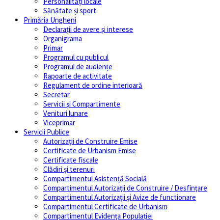
Personalități locale
Sănătate și sport
Primăria Ungheni
Declarații de avere și interese
Organigrama
Primar
Programul cu publicul
Programul de audiențe
Rapoarte de activitate
Regulament de ordine interioară
Secretar
Servicii și Compartimente
Venituri lunare
Viceprimar
Servicii Publice
Autorizații de Construire Emise
Certificate de Urbanism Emise
Certificate fiscale
Clădiri și terenuri
Compartimentul Asistență Socială
Compartimentul Autorizații de Construire / Desfințare
Compartimentul Autorizații și Avize de functionare
Compartimentul Certificate de Urbanism
Compartimentul Evidența Populației