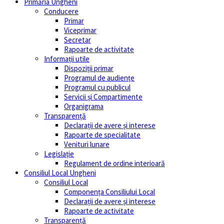
Primăria Ungheni
Conducere
Primar
Viceprimar
Secretar
Rapoarte de activitate
Informații utile
Dispoziții primar
Programul de audiențe
Programul cu publicul
Servicii și Compartimente
Organigrama
Transparență
Declarații de avere și interese
Rapoarte de specialitate
Venituri lunare
Legislație
Regulament de ordine interioară
Consiliul Local Ungheni
Consiliul Local
Componența Consiliului Local
Declarații de avere și interese
Rapoarte de activitate
Transparență