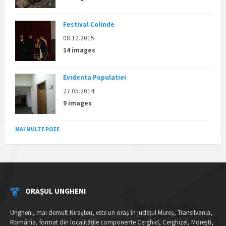
Festival Colinde
08.12.2015
14 images
Evidenta Populatiei
27.05.2014
9 images
MAI MULTE POZE
ORAȘUL UNGHENI
Ungheni, mai demult Nirașteu, este un oraș în județul Mureș, Transilvania,
România, format din localitățile componente Cerghid, Cerghizel, Morești,