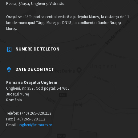
Recea, Șăușa, Ungheni și Vidrasău.
Orașul se află în partea central-vestică a județului Mureș, la distanța de 11
km de municipiul Târgu Mureș pe DN15, la confluența râurilor Niraj și
Mureș.
NUMERE DE TELEFON
DATE DE CONTACT
Primaria Orașului Ungheni
Ungheni, nr. 357, Cod poștal: 547605
Județul Mureș
România
Telefon: (+40) 265-328.212
Fax: (+40) 265-328.112
Email:
ungheni@cjmures.ro