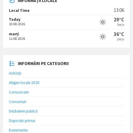
INFORMAȚII LOCALE
13:06
Local Time
29°C
Today
10.08.2026
3m/s
36°C
marți
11.08.2026
2m/s
INFORMĂRI PE CATEGORII
Achiziții
Alegeri locale 2020
Comunicate
Concursuri
Dezbatere publică
Dispoziții primar
Evenimente