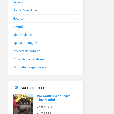
General
Home Page Slider
Hotarari
Informări
Oferte publice
Opinia de Ungheni
Proiecte de hotarari
Publicații de căsătorie
Rapoarte de specialitate
GALERIE FOTO
Racorduri Canalizare
Tineretului
26.02.2018
7 images