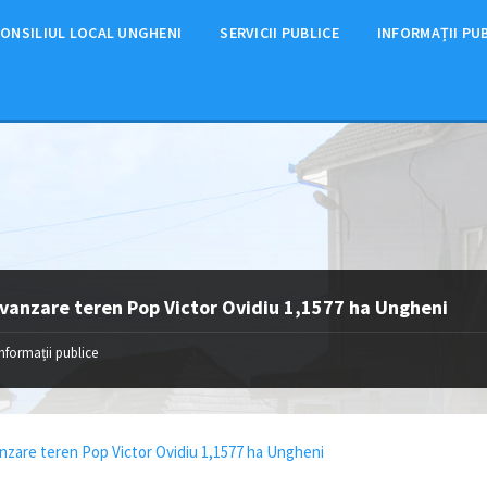
ONSILIUL LOCAL UNGHENI
SERVICII PUBLICE
INFORMAȚII PU
vanzare teren Pop Victor Ovidiu 1,1577 ha Ungheni
Informații publice
nzare teren Pop Victor Ovidiu 1,1577 ha Ungheni