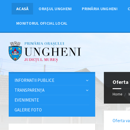
ACASĂ
ORAȘUL UNGHENI
PRIMĂRIA UNGHENI
C
MONITORUL OFICIAL LOCAL
INFORMATII PUBLICE
Oferta 
TRANSPARENȚA
Home
EVENIMENTE
GALERIE FOTO
Oferta va