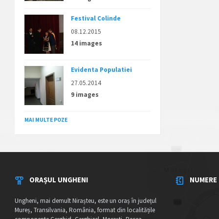
Festival Colinde
08.12.2015
14 images
Evidenta Populatiei
27.05.2014
9 images
MAI MULTE POZE
ORAȘUL UNGHENI
NUMERE 
Ungheni, mai demult Nirașteu, este un oraș în județul
Mureș, Transilvania, România, format din localitățile