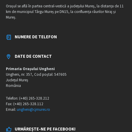
Orașul se află în partea central-vestică a județului Mureș, la distanța de 11
km de municipiul Târgu Mureș pe DN15, la confluența râurilor Niraj și
Mureș.
NUMERE DE TELEFON
DATE DE CONTACT
Primaria Orașului Ungheni
Ungheni, nr. 357, Cod poștal: 547605
Județul Mureș
România
Telefon: (+40) 265-328.212
Fax: (+40) 265-328.112
Email:
ungheni@cjmures.ro
URMĂREȘTE-NE PE FACEBOOK!