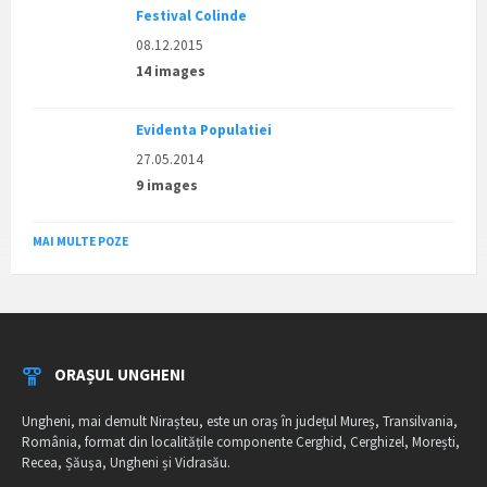
Festival Colinde
08.12.2015
14 images
Evidenta Populatiei
27.05.2014
9 images
MAI MULTE POZE
ORAȘUL UNGHENI
Ungheni, mai demult Nirașteu, este un oraș în județul Mureș, Transilvania,
România, format din localitățile componente Cerghid, Cerghizel, Morești,
Recea, Șăușa, Ungheni și Vidrasău.