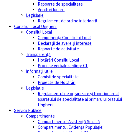
Rapoarte de specialitate
Venituri lunare
Legislație
Regulament de ordine interioară
Consiliul Local Ungheni
Consiliul Local
Componența Consiliului Local
Declarații de avere și interese
Rapoarte de activitate
Transparență
Hotărâri Consiliu Local
Procese verbale sedințe CL
Informații utile
Comisii de specialitate
Proiecte de Hotărâri
Legislatie
Regulamentul de organizare și functionare al
aparatului de specialitate al primarului orasului
Ungheni
Servicii Publice
Compartimente
Compartimentul Asistență Socială
Compartimentul Evidența Populației