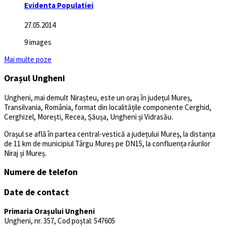
Evidenta Populatiei
27.05.2014
9 images
Mai multe poze
Orașul Ungheni
Ungheni, mai demult Nirașteu, este un oraș în județul Mureș,
Transilvania, România, format din localitățile componente Cerghid,
Cerghizel, Morești, Recea, Șăușa, Ungheni și Vidrasău.
Orașul se află în partea central-vestică a județului Mureș, la distanța
de 11 km de municipiul Târgu Mureș pe DN15, la confluența râurilor
Niraj și Mureș.
Numere de telefon
Date de contact
Primaria Orașului Ungheni
Ungheni, nr. 357, Cod poștal: 547605