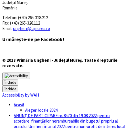
Județul Mureș
România
Telefon: (+40) 265-328.212
Fax: (+40) 265-328.112
Email:
ungheni@cjmures.ro
Urmărește-ne pe Facebook!
© 2018 Primăria Ungheni - Județul Mureș. Toate drepturile
rezervate.
Închide
Închide
Accessibility by WAH
Acasă
Alegeri locale 2024
ANUNȚ DE PARTICIPARE nr. 8570 din 19.08.2022 pentru
acordare finanţărilor nerambursabile din bugetul propriu al
orașului Ungheni în anul 2022 pentru non-profit de interes local