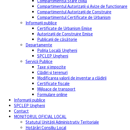
Compartimentul Stare civilă
Compartimentul Autorizații și Avize de functionare
Compartimentul Autorizații de Construire
Compartimentul Certificate de Urbanism
Informații publice
Certificate de Urbanism Emise
Autorizații de Construire Emise
Publicații de căsătorie
Departamente
Poliția Locală Ungheni
SPCLEP Ungheni
Servicii Publice
Taxe și impozite
Clădiri și terenuri
Modificarea valorii de inventar a clădirii
Certificate fiscale
Mijloace de transport
Formulare online
Informații publice
SPCLEP Ungheni
Contact
MONITORUL OFICIAL LOCAL
Statutul Unităţii Administrativ Teritoriale
Hotărâri Consiliu Local