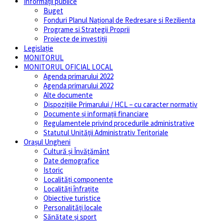
Informații publice
Buget
Fonduri Planul Național de Redresare si Rezilienta
Programe si Strategii Proprii
Proiecte de investiții
Legislație
MONITORUL
MONITORUL OFICIAL LOCAL
Agenda primarului 2022
Agenda primarului 2022
Alte documente
Dispozițiile Primarului / HCL – cu caracter normativ
Documente și informații financiare
Regulamentele privind procedurile administrative
Statutul Unităţii Administrativ Teritoriale
Orașul Ungheni
Cultură și Învăţământ
Date demografice
Istoric
Localități componente
Localități înfrațite
Obiective turistice
Personalități locale
Sănătate și sport