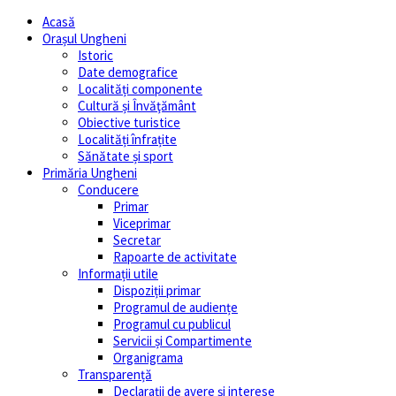
Acasă
Orașul Ungheni
Istoric
Date demografice
Localități componente
Cultură și Învăţământ
Obiective turistice
Localități înfrațite
Sănătate și sport
Primăria Ungheni
Conducere
Primar
Viceprimar
Secretar
Rapoarte de activitate
Informații utile
Dispoziții primar
Programul de audiențe
Programul cu publicul
Servicii și Compartimente
Organigrama
Transparență
Declarații de avere și interese