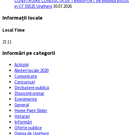
CONSTRUIRE CONDUCTA DE TRANSPORT pe imobilul inscris
in CF 50525 Ungheni
30.07.2026
Informații locale
Local Time
21:11
Informări pe categorii
Achiziții
Alegeri locale 2020
Comunicate
Concursuri
Dezbatere publică
Dispoziții primar
Evenimente
General
Home Page Slider
Hotarari
Informări
Oferte publice
Opinia de Ungheni