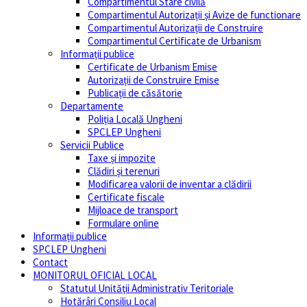
Compartimentul Stare civilă
Compartimentul Autorizații și Avize de functionare
Compartimentul Autorizații de Construire
Compartimentul Certificate de Urbanism
Informații publice
Certificate de Urbanism Emise
Autorizații de Construire Emise
Publicații de căsătorie
Departamente
Poliția Locală Ungheni
SPCLEP Ungheni
Servicii Publice
Taxe și impozite
Clădiri și terenuri
Modificarea valorii de inventar a clădirii
Certificate fiscale
Mijloace de transport
Formulare online
Informații publice
SPCLEP Ungheni
Contact
MONITORUL OFICIAL LOCAL
Statutul Unităţii Administrativ Teritoriale
Hotărâri Consiliu Local