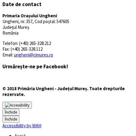
Date de contact
Primaria Orașului Ungheni
Ungheni, nr. 357, Cod poștal: 547605
Județul Mureș
România
Telefon: (+40) 265-328.212
Fax: (+40) 265-328.112
Email:
ungheni@cjmures.ro
Urmărește-ne pe Facebook!
© 2018 Primăria Ungheni - Județul Mureș. Toate drepturile
rezervate.
Închide
Închide
Accessibility by WAH
Acasă