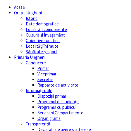
Acasă
Orașul Ungheni
Istoric
Date demografice
Localități componente
Cultură și Învăţământ
Obiective turistice
Localități înfrațite
Sănătate și sport
Primăria Ungheni
Conducere
Primar
Viceprimar
Secretar
Rapoarte de activitate
Informații utile
Dispoziții primar
Programul de audiențe
Programul cu publicul
Servicii și Compartimente
Organigrama
Transparență
Declarații de avere și interese