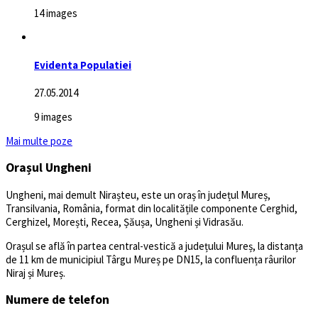
14 images
Evidenta Populatiei
27.05.2014
9 images
Mai multe poze
Orașul Ungheni
Ungheni, mai demult Nirașteu, este un oraș în județul Mureș,
Transilvania, România, format din localitățile componente Cerghid,
Cerghizel, Morești, Recea, Șăușa, Ungheni și Vidrasău.
Orașul se află în partea central-vestică a județului Mureș, la distanța
de 11 km de municipiul Târgu Mureș pe DN15, la confluența râurilor
Niraj și Mureș.
Numere de telefon