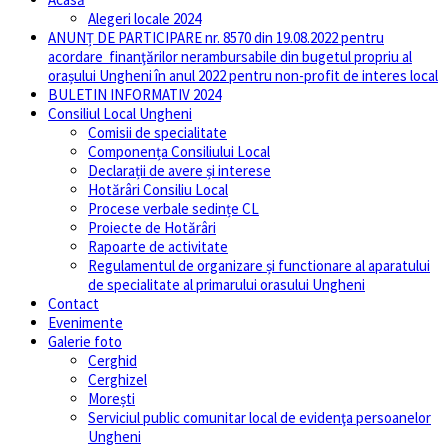
Alegeri locale 2024
ANUNȚ DE PARTICIPARE nr. 8570 din 19.08.2022 pentru
acordare finanţărilor nerambursabile din bugetul propriu al
orașului Ungheni în anul 2022 pentru non-profit de interes local
BULETIN INFORMATIV 2024
Consiliul Local Ungheni
Comisii de specialitate
Componența Consiliului Local
Declarații de avere și interese
Hotărâri Consiliu Local
Procese verbale sedințe CL
Proiecte de Hotărâri
Rapoarte de activitate
Regulamentul de organizare și functionare al aparatului
de specialitate al primarului orasului Ungheni
Contact
Evenimente
Galerie foto
Cerghid
Cerghizel
Morești
Serviciul public comunitar local de evidenţa persoanelor
Ungheni