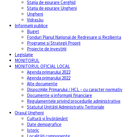
Stația de epurare Cerghid
Stația de epurare Ungheni
Ungheni
Vidrasău
Informații publice
Buget
Fonduri Planul Național de Redresare si Rezilienta
Programe si Strategii Proprii
Proiecte de investiții
Legislație
MONITORUL
MONITORUL OFICIAL LOCAL
Agenda primarului 2022
Agenda primarului 2022
Alte documente
Dispozițiile Primarului / HCL – cu caracter normativ
Documente și informații financiare
Regulamentele privind procedurile administrative
Statutul Unităţii Administrativ Teritoriale
Orașul Ungheni
Cultură și Învăţământ
Date demografice
Istoric
Localități componente