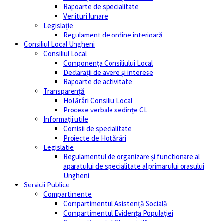
Rapoarte de specialitate
Venituri lunare
Legislație
Regulament de ordine interioară
Consiliul Local Ungheni
Consiliul Local
Componența Consiliului Local
Declarații de avere și interese
Rapoarte de activitate
Transparență
Hotărâri Consiliu Local
Procese verbale sedințe CL
Informații utile
Comisii de specialitate
Proiecte de Hotărâri
Legislatie
Regulamentul de organizare și functionare al
aparatului de specialitate al primarului orasului
Ungheni
Servicii Publice
Compartimente
Compartimentul Asistență Socială
Compartimentul Evidența Populației