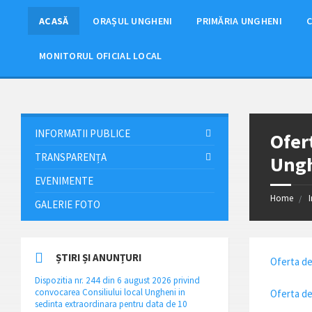
ACASĂ
ORAȘUL UNGHENI
PRIMĂRIA UNGHENI
C
MONITORUL OFICIAL LOCAL
INFORMATII PUBLICE
Ofer
TRANSPARENȚA
Ung
EVENIMENTE
Home
GALERIE FOTO
ȘTIRI ȘI ANUNȚURI
Oferta de
Dispozitia nr. 244 din 6 august 2026 privind
convocarea Consiliului local Ungheni in
Oferta de
sedinta extraordinara pentru data de 10