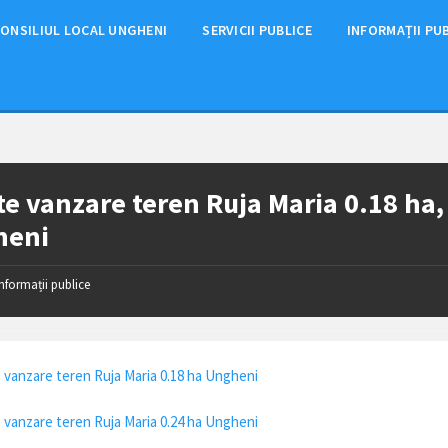
ONSILIUL LOCAL UNGHENI
SERVICII PUBLICE
INFORMAȚII PU
te vanzare teren Ruja Maria 0.18 ha, 
heni
Informații publice
 vanzare teren Ruja Maria 0.18 ha Ungheni
 vanzare teren Ruja Maria 0.24 ha Ungheni