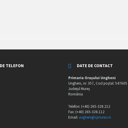
DE TELEFON
DATE DE CONTACT
Primaria Orașului Ungheni
Ungheni, nr. 357, Cod poștal: 547605
Județul Mureș
România
Telefon: (+40) 265-328.212
Fax: (+40) 265-328.112
Email:
ungheni@cjmures.ro