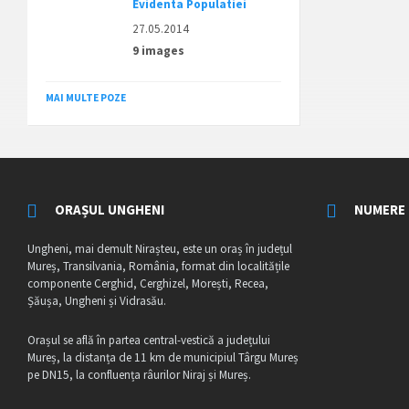
Evidenta Populatiei
27.05.2014
9 images
MAI MULTE POZE
ORAȘUL UNGHENI
NUMERE 
Ungheni, mai demult Nirașteu, este un oraș în județul
Mureș, Transilvania, România, format din localitățile
componente Cerghid, Cerghizel, Morești, Recea,
Șăușa, Ungheni și Vidrasău.
Orașul se află în partea central-vestică a județului
Mureș, la distanța de 11 km de municipiul Târgu Mureș
pe DN15, la confluența râurilor Niraj și Mureș.