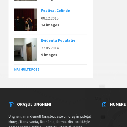
Festival Colinde
08.12.2015
14 images
Evidenta Populatiei
27.05.2014
9 images
MAI MULTE POZE
ORAȘUL UNGHENI
NUMERE 
Ungheni, mai demult Nirașteu, este un oraș în județul
Mureș, Transilvania, România, format din localitățile