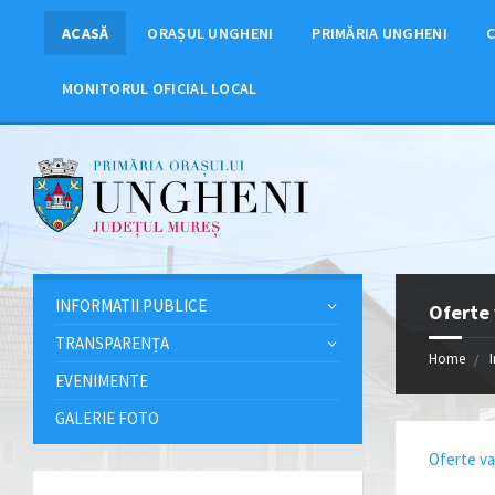
ACASĂ
ORAȘUL UNGHENI
PRIMĂRIA UNGHENI
C
MONITORUL OFICIAL LOCAL
INFORMATII PUBLICE
Oferte 
TRANSPARENȚA
Home
EVENIMENTE
GALERIE FOTO
Oferte va