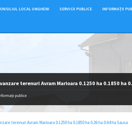
ONSILIUL LOCAL UNGHENI
SERVICII PUBLICE
INFORMAȚII PU
vanzare terenuri Avram Marioara 0.1250 ha 0.1850 ha 0
Informații publice
nzare terenuri Avram Marioara 0.1250 ha 0.1850 ha 0.26 ha 0.64 ha Sausa