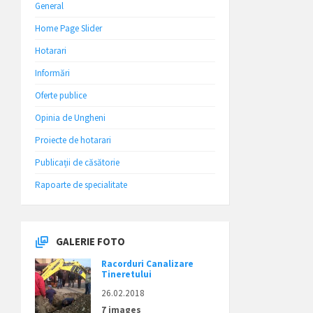
General
Home Page Slider
Hotarari
Informări
Oferte publice
Opinia de Ungheni
Proiecte de hotarari
Publicații de căsătorie
Rapoarte de specialitate
GALERIE FOTO
Racorduri Canalizare
Tineretului
26.02.2018
7 images