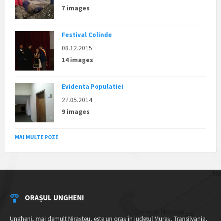
7 images
Festival Colinde
08.12.2015
14 images
Evidenta Populatiei
27.05.2014
9 images
MAI MULTE POZE
ORAȘUL UNGHENI
Ungheni, mai demult Nirașteu, este un oraș în județul Mureș, Transilvania,