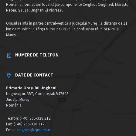
România, format din localitățile componente Cerghid, Cerghizel, Morești,
Recea, Șăușa, Ungheni și Vidrasău.
Orașul se află în partea central-vestică a județului Mureș, la distanța de 11
km de municipiul Târgu Mureș pe DN15, la confluența râurilor Niraj și
Mureș.
NUMERE DE TELEFON
DATE DE CONTACT
Primaria Orașului Ungheni
Ungheni, nr. 357, Cod poștal: 547605
Județul Mureș
România
Telefon: (+40) 265-328.212
Fax: (+40) 265-328.112
Email:
ungheni@cjmures.ro