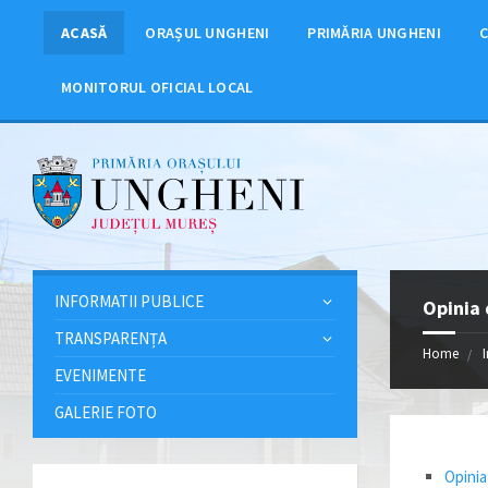
ACASĂ
ORAȘUL UNGHENI
PRIMĂRIA UNGHENI
C
MONITORUL OFICIAL LOCAL
INFORMATII PUBLICE
Opinia 
TRANSPARENȚA
Home
EVENIMENTE
GALERIE FOTO
Opinia