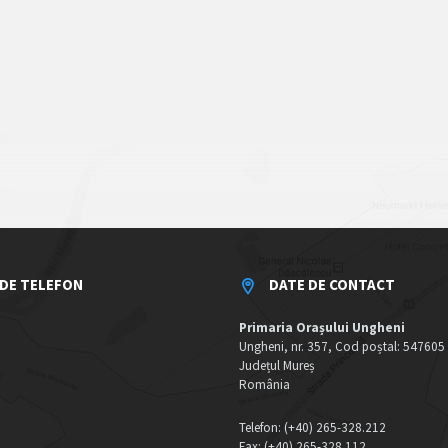
DE TELEFON
DATE DE CONTACT
Primaria Orașului Ungheni
Ungheni, nr. 357, Cod poștal: 547605
Județul Mureș
România
Telefon: (+40) 265-328.212
Fax: (+40) 265-328.112