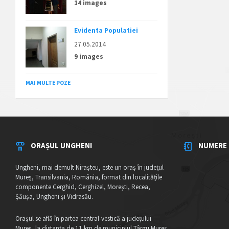
14 images
Evidenta Populatiei
27.05.2014
9 images
MAI MULTE POZE
ORAȘUL UNGHENI
NUMERE 
Ungheni, mai demult Nirașteu, este un oraș în județul
Mureș, Transilvania, România, format din localitățile
componente Cerghid, Cerghizel, Morești, Recea,
Șăușa, Ungheni și Vidrasău.
Orașul se află în partea central-vestică a județului
Mureș, la distanța de 11 km de municipiul Târgu Mureș