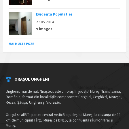
Evidenta Populatiei
27.05.2014
9 images
MAI MULTE POZE
ORAȘUL UNGHENI
Ungheni, mai demult Nirașteu, este un oraș în județul Mureș, Transilvania,
România, format din localitățile componente Cerghid, Cerghizel, Morești,
Recea, Șăușa, Ungheni și Vidrasău.
Orașul se află în partea central-vestică a județului Mureș, la distanța de 11
km de municipiul Târgu Mureș pe DN15, la confluența râurilor Niraj și
Mureș.