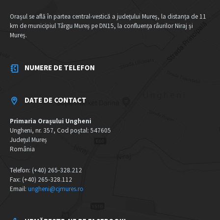
Orașul se află în partea central-vestică a județului Mureș, la distanța de 11
km de municipiul Târgu Mureș pe DN15, la confluența râurilor Niraj și
Mureș.
NUMERE DE TELEFON
DATE DE CONTACT
Primaria Orașului Ungheni
Ungheni, nr. 357, Cod poștal: 547605
Județul Mureș
România
Telefon: (+40) 265-328.212
Fax: (+40) 265-328.112
Email:
ungheni@cjmures.ro