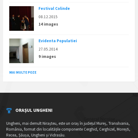
Festival Colinde
08.12.2015
14 images
Evidenta Populatiei
27.05.2014
9 images
MAI MULTE POZE
ORAȘUL UNGHENI
Ungheni, mai demult Nirașteu, este un oraș în județul Mureș, Transilvania,
România, format din localitățile componente Cerghid, Cerghizel, Morești,
Recea, Șăușa, Ungheni și Vidrasău.