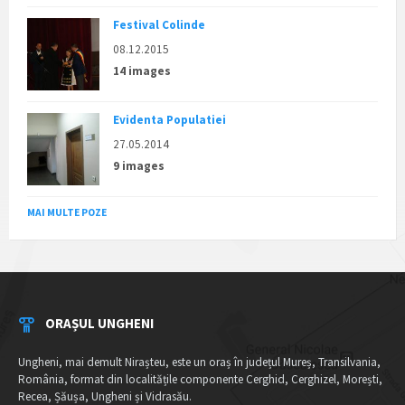
Festival Colinde
08.12.2015
14 images
Evidenta Populatiei
27.05.2014
9 images
MAI MULTE POZE
ORAȘUL UNGHENI
Ungheni, mai demult Nirașteu, este un oraș în județul Mureș, Transilvania,
România, format din localitățile componente Cerghid, Cerghizel, Morești,
Recea, Șăușa, Ungheni și Vidrasău.