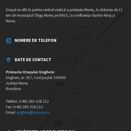
Orașul se află în partea central-vestică a județului Mureș, la distanța de 11
km de municipiul Târgu Mureș pe DN15, la confluența râurilor Niraj și
Mureș.
NUMERE DE TELEFON
DATE DE CONTACT
Primaria Orașului Ungheni
Ungheni, nr. 357, Cod poștal: 547605
Județul Mureș
România
Telefon: (+40) 265-328.212
Fax: (+40) 265-328.112
Email:
ungheni@cjmures.ro