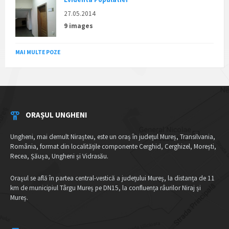
27.05.2014
9 images
MAI MULTE POZE
ORAȘUL UNGHENI
Ungheni, mai demult Nirașteu, este un oraș în județul Mureș, Transilvania,
România, format din localitățile componente Cerghid, Cerghizel, Morești,
Recea, Șăușa, Ungheni și Vidrasău.
Orașul se află în partea central-vestică a județului Mureș, la distanța de 11
km de municipiul Târgu Mureș pe DN15, la confluența râurilor Niraj și
Mureș.