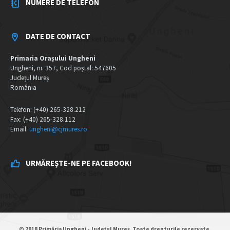
NUMERE DE TELEFON
DATE DE CONTACT
Primaria Orașului Ungheni
Ungheni, nr. 357, Cod poștal: 547605
Județul Mureș
România
Telefon: (+40) 265-328.212
Fax: (+40) 265-328.112
Email:
ungheni@cjmures.ro
URMĂREȘTE-NE PE FACEBOOK!
© 2018 Primăria Ungheni - Județul Mureș. Toate drepturile rezervate.