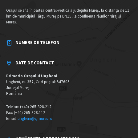
Orașul se află în partea central-vestică a județului Mureș, la distanța de 11
km de municipiul Târgu Mureș pe DN15, la confluența râurilor Niraj și
Mureș.
NUMERE DE TELEFON
DATE DE CONTACT
Primaria Orașului Ungheni
Ungheni, nr. 357, Cod poștal: 547605
Județul Mureș
România
Telefon: (+40) 265-328.212
Fax: (+40) 265-328.112
Email:
ungheni@cjmures.ro