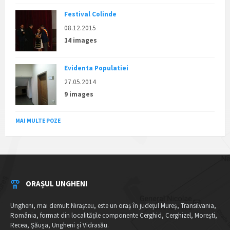
Festival Colinde
08.12.2015
14 images
Evidenta Populatiei
27.05.2014
9 images
MAI MULTE POZE
ORAȘUL UNGHENI
Ungheni, mai demult Nirașteu, este un oraș în județul Mureș, Transilvania,
România, format din localitățile componente Cerghid, Cerghizel, Morești,
Recea, Șăușa, Ungheni și Vidrasău.