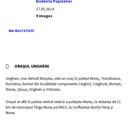
Evidenta Populatiei
27.05.2014
9 images
MAI MULTE POZE
ORAȘUL UNGHENI
Ungheni, mai demult Nirașteu, este un oraș în județul Mureș, Transilvania,
România, format din localitățile componente Cerghid, Cerghizel, Morești,
Recea, Șăușa, Ungheni și Vidrasău.
Orașul se află în partea central-vestică a județului Mureș, la distanța de 11
km de municipiul Târgu Mureș pe DN15, la confluența râurilor Niraj și
Mureș.