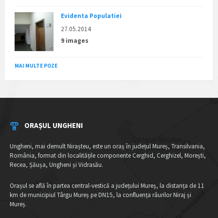
Evidenta Populatiei
27.05.2014
9 images
MAI MULTE POZE
ORAȘUL UNGHENI
Ungheni, mai demult Nirașteu, este un oraș în județul Mureș, Transilvania,
România, format din localitățile componente Cerghid, Cerghizel, Morești,
Recea, Șăușa, Ungheni și Vidrasău.
Orașul se află în partea central-vestică a județului Mureș, la distanța de 11
km de municipiul Târgu Mureș pe DN15, la confluența râurilor Niraj și
Mureș.