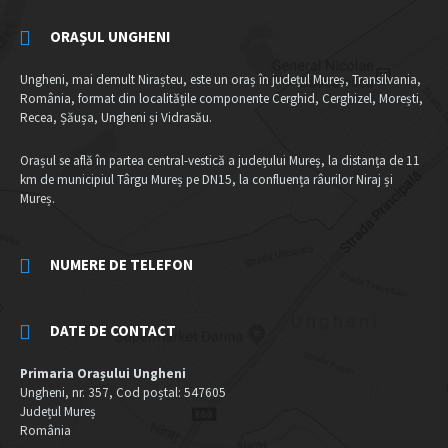
ORAȘUL UNGHENI
Ungheni, mai demult Nirașteu, este un oraș în județul Mureș, Transilvania,
România, format din localitățile componente Cerghid, Cerghizel, Morești,
Recea, Șăușa, Ungheni și Vidrasău.
Orașul se află în partea central-vestică a județului Mureș, la distanța de 11
km de municipiul Târgu Mureș pe DN15, la confluența râurilor Niraj și
Mureș.
NUMERE DE TELEFON
DATE DE CONTACT
Primaria Orașului Ungheni
Ungheni, nr. 357, Cod poștal: 547605
Județul Mureș
România