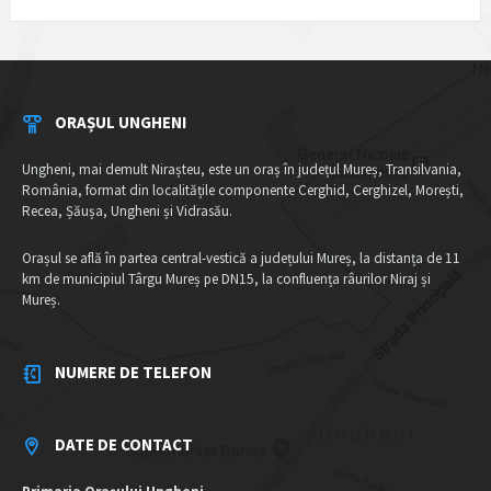
ORAȘUL UNGHENI
Ungheni, mai demult Nirașteu, este un oraș în județul Mureș, Transilvania,
România, format din localitățile componente Cerghid, Cerghizel, Morești,
Recea, Șăușa, Ungheni și Vidrasău.
Orașul se află în partea central-vestică a județului Mureș, la distanța de 11
km de municipiul Târgu Mureș pe DN15, la confluența râurilor Niraj și
Mureș.
NUMERE DE TELEFON
DATE DE CONTACT