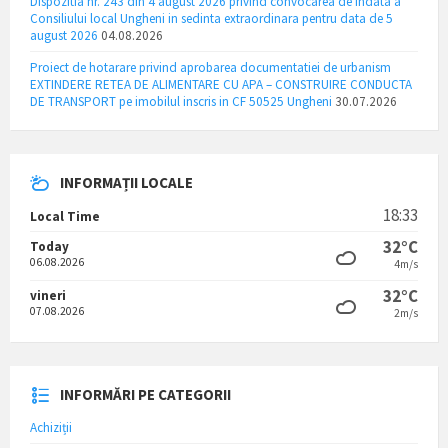
Dispozitia nr. 243 din 4 august 2026 privind convocarea de indata a
Consiliului local Ungheni in sedinta extraordinara pentru data de 5
august 2026
04.08.2026
Proiect de hotarare privind aprobarea documentatiei de urbanism
EXTINDERE RETEA DE ALIMENTARE CU APA – CONSTRUIRE CONDUCTA
DE TRANSPORT pe imobilul inscris in CF 50525 Ungheni
30.07.2026
INFORMAȚII LOCALE
18:33
Local Time
32°C
Today
06.08.2026
4m/s
32°C
vineri
07.08.2026
2m/s
INFORMĂRI PE CATEGORII
Achiziții