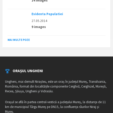
14 images
Evidenta Populatiei
27.05.2014
9 images
MAI MULTE POZE
ORAȘUL UNGHENI
Ungheni, mai demult Nirașteu, este un oraș în județul Mureș, Transilvania,
România, format din localitățile componente Cerghid, Cerghizel, Morești,
Recea, Șăușa, Ungheni și Vidrasău.
Orașul se află în partea central-vestică a județului Mureș, la distanța de 11
km de municipiul Târgu Mureș pe DN15, la confluența râurilor Niraj și
Mureș.