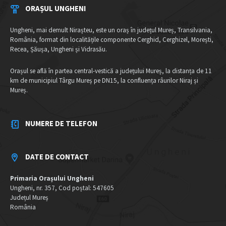
ORAȘUL UNGHENI
Ungheni, mai demult Nirașteu, este un oraș în județul Mureș, Transilvania,
România, format din localitățile componente Cerghid, Cerghizel, Morești,
Recea, Șăușa, Ungheni și Vidrasău.
Orașul se află în partea central-vestică a județului Mureș, la distanța de 11
km de municipiul Târgu Mureș pe DN15, la confluența râurilor Niraj și
Mureș.
NUMERE DE TELEFON
DATE DE CONTACT
Primaria Orașului Ungheni
Ungheni, nr. 357, Cod poștal: 547605
Județul Mureș
România