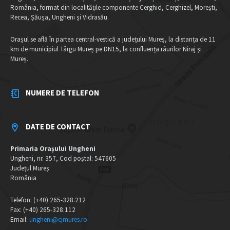
România, format din localitățile componente Cerghid, Cerghizel, Morești,
Recea, Șăușa, Ungheni și Vidrasău.
Orașul se află în partea central-vestică a județului Mureș, la distanța de 11
km de municipiul Târgu Mureș pe DN15, la confluența râurilor Niraj și
Mureș.
NUMERE DE TELEFON
DATE DE CONTACT
Primaria Orașului Ungheni
Ungheni, nr. 357, Cod poștal: 547605
Județul Mureș
România
Telefon: (+40) 265-328.212
Fax: (+40) 265-328.112
Email:
ungheni@cjmures.ro