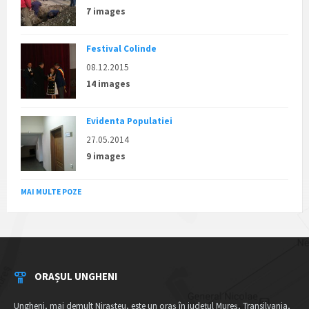
7 images
Festival Colinde
08.12.2015
14 images
Evidenta Populatiei
27.05.2014
9 images
MAI MULTE POZE
ORAȘUL UNGHENI
Ungheni, mai demult Nirașteu, este un oraș în județul Mureș, Transilvania,