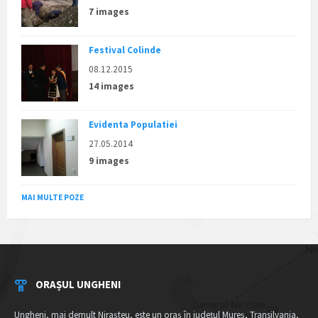
7 images
Festival Colinde
08.12.2015
14 images
Evidenta Populatiei
27.05.2014
9 images
MAI MULTE POZE
ORAȘUL UNGHENI
Ungheni, mai demult Nirașteu, este un oraș în județul Mureș, Transilvania,