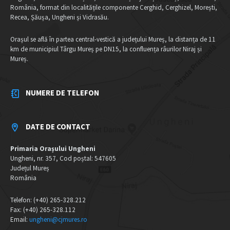
România, format din localitățile componente Cerghid, Cerghizel, Morești,
Recea, Șăușa, Ungheni și Vidrasău.
Orașul se află în partea central-vestică a județului Mureș, la distanța de 11
km de municipiul Târgu Mureș pe DN15, la confluența râurilor Niraj și
Mureș.
NUMERE DE TELEFON
DATE DE CONTACT
Primaria Orașului Ungheni
Ungheni, nr. 357, Cod poștal: 547605
Județul Mureș
România
Telefon: (+40) 265-328.212
Fax: (+40) 265-328.112
Email:
ungheni@cjmures.ro