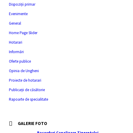
Dispoziții primar
Evenimente
General
Home Page Slider
Hotarari
Informări
Oferte publice
Opinia de Ungheni
Proiecte de hotarari
Publicații de căsătorie
Rapoarte de specialitate
GALERIE FOTO
Racorduri Canalizare Tineretului