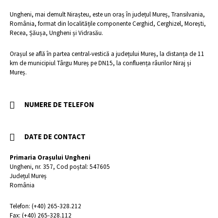
Ungheni, mai demult Nirașteu, este un oraș în județul Mureș, Transilvania,
România, format din localitățile componente Cerghid, Cerghizel, Morești,
Recea, Șăușa, Ungheni și Vidrasău.
Orașul se află în partea central-vestică a județului Mureș, la distanța de 11
km de municipiul Târgu Mureș pe DN15, la confluența râurilor Niraj și
Mureș.
NUMERE DE TELEFON
DATE DE CONTACT
Primaria Orașului Ungheni
Ungheni, nr. 357, Cod poștal: 547605
Județul Mureș
România
Telefon: (+40) 265-328.212
Fax: (+40) 265-328.112