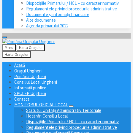
Dispozițiile Primarului / HCL – cu caracter normativ
Regulamentele privind procedurile administrative
Documente și informații financiare
Alte documente
Agenda primarului 2022
Menu
Harta Orașului
Harta Orașului
Acasă
Orașul Ungheni
Primăria Ungheni
Consiliul Local Ungheni
Informații publice
SPCLEP Ungheni
Contact
MONITORUL OFICIAL LOCAL
Statutul Unităţii Administrativ Teritoriale
Hotărâri Consiliu Local
Dispozițiile Primarului / HCL – cu caracter normativ
Regulamentele privind procedurile administrative
Documente și informații financiare