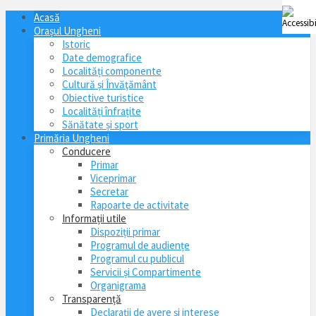
Acasă
Orașul Ungheni
Istoric
Date demografice
Localități componente
Cultură și Învăţământ
Obiective turistice
Localități înfrațite
Sănătate și sport
Primăria Ungheni
Conducere
Primar
Viceprimar
Secretar
Rapoarte de activitate
Informații utile
Dispoziții primar
Programul de audiențe
Programul cu publicul
Servicii și Compartimente
Organigrama
Transparență
Declarații de avere și interese