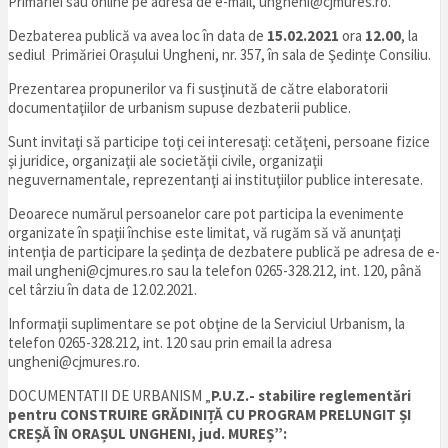
Primăriei sau online pe adresa de e-mail, ungheni@cjmures.ro.
Dezbaterea publică va avea loc în data de
15.02.2021
ora
12.00
, la
sediul Primăriei Orașului Ungheni, nr. 357, în sala de Şedinţe Consiliu.
Prezentarea propunerilor va fi susţinută de către elaboratorii
documentaţiilor de urbanism supuse dezbaterii publice.
Sunt invitaţi să participe toţi cei interesaţi: cetăţeni, persoane fizice
şi juridice, organizaţii ale societăţii civile, organizaţii
neguvernamentale, reprezentanţi ai instituţiilor publice interesate.
Deoarece numărul persoanelor care pot participa la evenimente
organizate în spaţii închise este limitat, vă rugăm să vă anunţaţi
intenţia de participare la şedinţa de dezbatere publică pe adresa de e-
mail ungheni@cjmures.ro sau la telefon 0265-328.212, int. 120, până
cel târziu în data de 12.02.2021.
Informaţii suplimentare se pot obţine de la Serviciul Urbanism, la
telefon 0265-328.212, int. 120 sau prin email la adresa
ungheni@cjmures.ro.
DOCUMENTATII DE URBANISM „
P.U.Z.- stabilire reglementări
pentru
CONSTRUIRE GRĂDINIȚĂ CU PROGRAM PRELUNGIT ȘI
CREȘĂ ÎN ORAȘUL UNGHENI, jud. MUREȘ”: