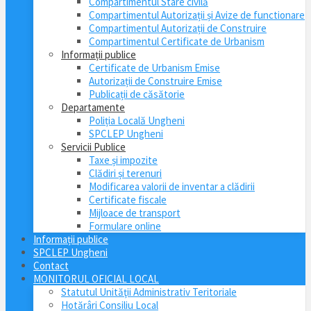
Compartimentul Stare civilă
Compartimentul Autorizații și Avize de functionare
Compartimentul Autorizații de Construire
Compartimentul Certificate de Urbanism
Informații publice
Certificate de Urbanism Emise
Autorizații de Construire Emise
Publicații de căsătorie
Departamente
Poliția Locală Ungheni
SPCLEP Ungheni
Servicii Publice
Taxe și impozite
Clădiri și terenuri
Modificarea valorii de inventar a clădirii
Certificate fiscale
Mijloace de transport
Formulare online
Informații publice
SPCLEP Ungheni
Contact
MONITORUL OFICIAL LOCAL
Statutul Unităţii Administrativ Teritoriale
Hotărâri Consiliu Local