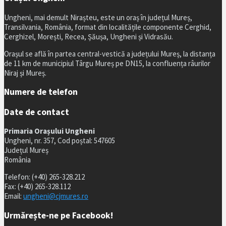
Ungheni, mai demult Nirașteu, este un oraș în județul Mureș,
Transilvania, România, format din localitățile componente Cerghid,
Cerghizel, Morești, Recea, Șăușa, Ungheni și Vidrasău.
Orașul se află în partea central-vestică a județului Mureș, la distanța
de 11 km de municipiul Târgu Mureș pe DN15, la confluența râurilor
Niraj și Mureș.
Numere de telefon
Date de contact
Primaria Orașului Ungheni
Ungheni, nr. 357, Cod poștal: 547605
Județul Mureș
România
Telefon: (+40) 265-328.212
Fax: (+40) 265-328.112
Email:
ungheni@cjmures.ro
Urmărește-ne pe Facebook!