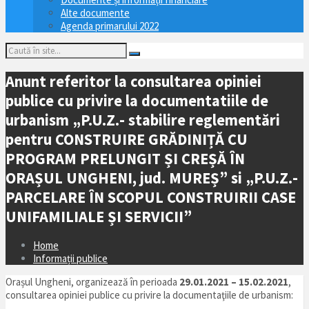
Alte documente
Agenda primarului 2022
Anunt referitor la consultarea opiniei
publice cu privire la documentatiile de
urbanism „P.U.Z.- stabilire reglementări
pentru CONSTRUIRE GRĂDINIȚĂ CU
PROGRAM PRELUNGIT ȘI CREȘĂ ÎN
ORAȘUL UNGHENI, jud. MUREȘ” si „P.U.Z.-
PARCELARE ÎN SCOPUL CONSTRUIRII CASE
UNIFAMILIALE ȘI SERVICII”
Home
Informații publice
Orașul Ungheni, organizează în perioada
29.01.2021 – 15.02.2021
,
consultarea opiniei publice cu privire la documentaţiile de urbanism: