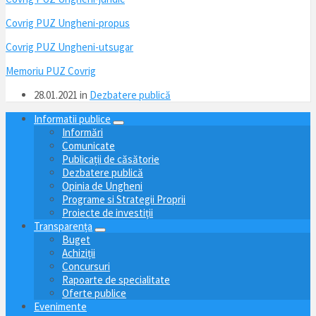
Covrig PUZ Ungheni-propus
Covrig PUZ Ungheni-utsugar
Memoriu PUZ Covrig
28.01.2021
in
Dezbatere publică
Informatii publice
Informări
Comunicate
Publicații de căsătorie
Dezbatere publică
Opinia de Ungheni
Programe si Strategii Proprii
Proiecte de investiții
Transparența
Buget
Achiziții
Concursuri
Rapoarte de specialitate
Oferte publice
Evenimente