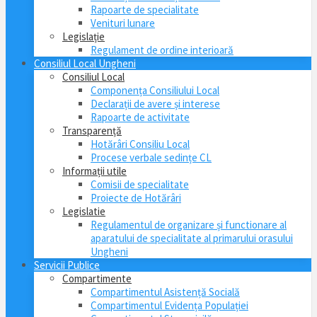
Rapoarte de specialitate
Venituri lunare
Legislație
Regulament de ordine interioară
Consiliul Local Ungheni
Consiliul Local
Componența Consiliului Local
Declarații de avere și interese
Rapoarte de activitate
Transparență
Hotărâri Consiliu Local
Procese verbale sedințe CL
Informații utile
Comisii de specialitate
Proiecte de Hotărâri
Legislatie
Regulamentul de organizare și functionare al
aparatului de specialitate al primarului orasului
Ungheni
Servicii Publice
Compartimente
Compartimentul Asistență Socială
Compartimentul Evidența Populației