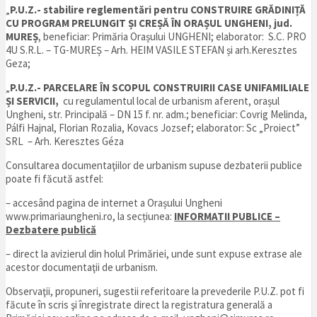
„
P.U.Z.- stabilire reglementări pentru
CONSTRUIRE GRĂDINIȚĂ
CU PROGRAM PRELUNGIT ȘI CREȘĂ ÎN ORAȘUL UNGHENI, jud.
MUREȘ
, beneficiar: Primăria Orașului UNGHENI; elaborator: S.C. PRO
4U S.R.L. – TG-MUREȘ – Arh. HEIM VASILE STEFAN și arh.Keresztes
Geza;
„
P.U.Z.-
PARCELARE ÎN SCOPUL CONSTRUIRII CASE UNIFAMILIALE
ȘI SERVICII,
cu regulamentul local de urbanism aferent, orașul
Ungheni, str. Principală – DN 15 f. nr. adm.; beneficiar: Covrig Melinda,
Pálfi Hajnal, Florian Rozalia, Kovacs Jozsef; elaborator: Sc „Proiect”
SRL – Arh. Keresztes Géza
Consultarea documentaţiilor de urbanism supuse dezbaterii publice
poate fi făcută astfel:
– accesând pagina de internet a Orașului Ungheni
www.primariaungheni.ro, la secțiunea:
INFORMATII PUBLICE –
Dezbatere publică
– direct la avizierul din holul Primăriei, unde sunt expuse extrase ale
acestor documentaţii de urbanism.
Observaţii, propuneri, sugestii referitoare la prevederile P.U.Z. pot fi
făcute în scris şi înregistrate direct la registratura generală a