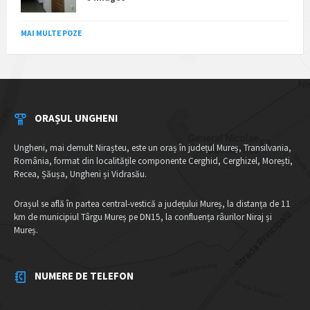
MAI MULTE POZE
ORAȘUL UNGHENI
Ungheni, mai demult Nirașteu, este un oraș în județul Mureș, Transilvania,
România, format din localitățile componente Cerghid, Cerghizel, Morești,
Recea, Șăușa, Ungheni și Vidrasău.
Orașul se află în partea central-vestică a județului Mureș, la distanța de 11
km de municipiul Târgu Mureș pe DN15, la confluența râurilor Niraj și
Mureș.
NUMERE DE TELEFON