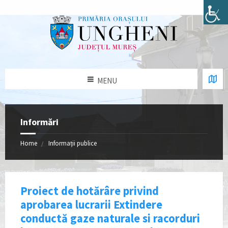
MENU
Informări
Home
Informații publice
Proiect de hotărâre privind
aprobarea lucrarii Extindere
conductă gaze naturale si racorduri